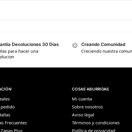
antia Devoluciones 30 Días
Creando Comunidad
Días para hacer una
Creciendo nuestra comu
olucion
ACIÓN
COSAS ABURRIDAS
eales
Mi cuenta
 pedido
Sobre nosotros
tallas
Aviso legal
as Frecuentes
Términos y condiciones
 Zapas Plus
Política de privacidad