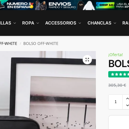
ILLAS
ROPA
ACCESSORIOS
CHANCLAS
RA
FF-WHITE
BOLSO OFF-WHITE
/
¡Oferta!
BOL
305,30
€