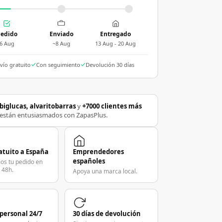
edido
Enviado
Entregado
6 Aug
~8 Aug
13 Aug - 20 Aug
vío gratuito
Con seguimiento
Devolución 30 días
biglucas, alvaritobarras
y
+7000 clientes más
están entusiasmados con ZapasPlus.
atuito a España
Emprendedores
españoles
os tu pedido en
 48h.
Apoya una marca local.
 personal 24/7
30 días de devolución