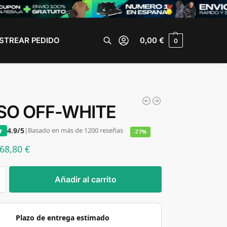
STREAR PEDIDO
0,00
€
0
Buscar
SO OFF-WHITE
4.9/5
|
Basado en más de 1200 reseñas
-77%
68,80
€
Añadir al carrito
Plazo de entrega estimado