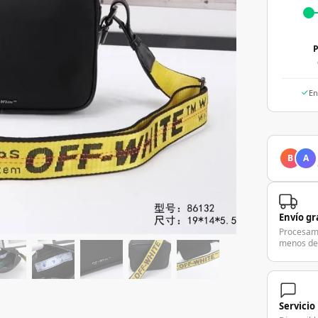
P
En
B
A
Envío gr
Procesam
menos de
Servicio