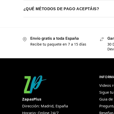
¿QUÉ MÉTODOS DE PAGO ACEPTÁIS?
Envío gratis a toda España
Gar
Recibe tu paquete en 7 a 15 días
30 
Dev
INFORM
Videos r
Sigue tu
ZapasPlus
Guia de 
Dirección: Madrid, España
Pregunt
Horario: Online 24/7
Reseñas