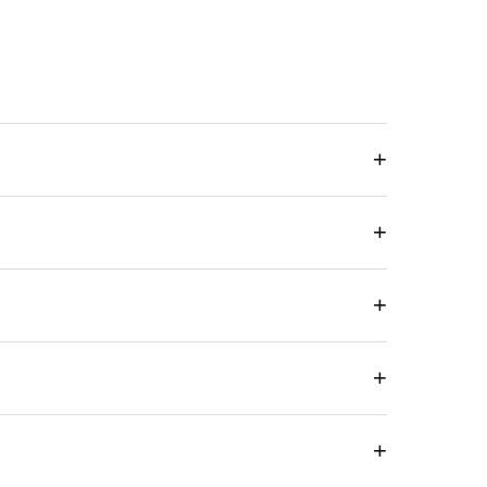
+
+
+
+
+