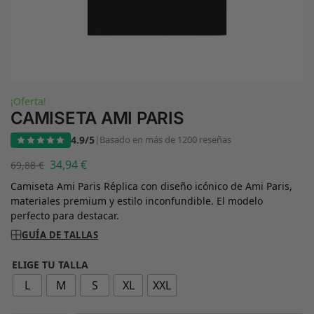
¡Oferta!
CAMISETA AMI PARIS
4.9/5
|
Basado en más de 1200 reseñas
34,94
€
69,88
€
Camiseta Ami Paris Réplica con diseño icónico de Ami Paris,
materiales premium y estilo inconfundible. El modelo
perfecto para destacar.
GUÍA DE TALLAS
ELIGE TU TALLA
L
M
S
XL
XXL