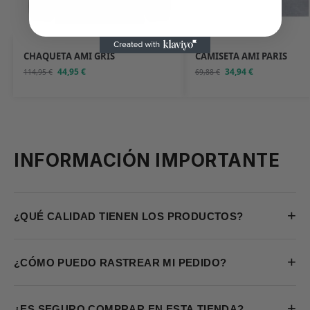
CHAQUETA AMI GRIS
CAMISETA AMI PARIS
44,95
€
34,94
€
114,95
€
69,88
€
INFORMACIÓN IMPORTANTE
+
¿QUÉ CALIDAD TIENEN LOS PRODUCTOS?
+
¿CÓMO PUEDO RASTREAR MI PEDIDO?
+
¿ES SEGURO COMPRAR EN ESTA TIENDA?