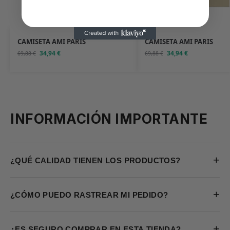
CAMISETA AMI PARIS
CAMISETA AMI PARIS
34,94
€
34,94
€
69,88
€
69,88
€
INFORMACIÓN IMPORTANTE
+
¿QUÉ CALIDAD TIENEN LOS PRODUCTOS?
+
¿CÓMO PUEDO RASTREAR MI PEDIDO?
+
¿ES SEGURO COMPRAR EN ESTA TIENDA?