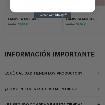
CAMISETA AMI PARIS
CAMISETA AMI PARIS
34,94
€
34,94
€
69,88
€
69,88
€
INFORMACIÓN IMPORTANTE
+
¿QUÉ CALIDAD TIENEN LOS PRODUCTOS?
+
¿CÓMO PUEDO RASTREAR MI PEDIDO?
+
¿ES SEGURO COMPRAR EN ESTA TIENDA?