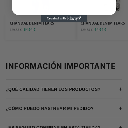
CHÁNDAL DENIM TEARS
CHÁNDAL DENIM TEARS
64,94
€
64,94
€
129,88
€
129,88
€
INFORMACIÓN IMPORTANTE
+
¿QUÉ CALIDAD TIENEN LOS PRODUCTOS?
+
¿CÓMO PUEDO RASTREAR MI PEDIDO?
+
¿ES SEGURO COMPRAR EN ESTA TIENDA?