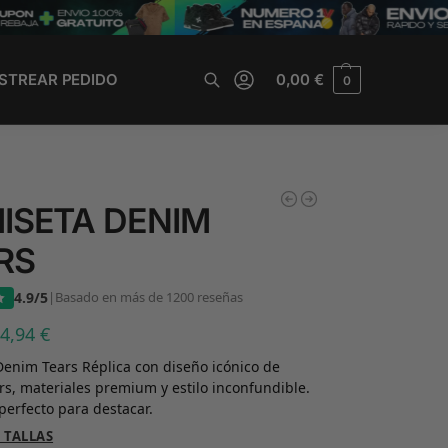
STREAR PEDIDO
0,00
€
0
Buscar
ISETA DENIM
RS
4.9/5
|
Basado en más de 1200 reseñas
34,94
€
enim Tears Réplica con diseño icónico de
s, materiales premium y estilo inconfundible.
perfecto para destacar.
 TALLAS