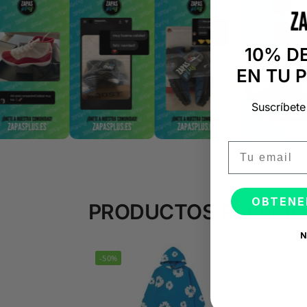
10% D
EN TU 
Suscríbete
Email
OBTENE
PRODUCTOS RELACI
N
-50%
-50