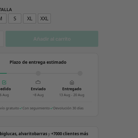
 TALLA
M
S
XL
XXL
Añadir al carrito
Plazo de entrega estimado
edido
Enviado
Entregado
6 Aug
~8 Aug
13 Aug - 20 Aug
vío gratuito
Con seguimiento
Devolución 30 días
biglucas, alvaritobarras
y
+7000 clientes más