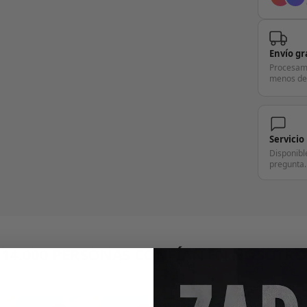
Envío gr
Procesam
menos de
Servicio
Disponibl
pregunta.
+14.000 PERSONAS CONFÍAN EN NOSOTRO
"Consulta nuestras reseñas y compruébalo tú mismo"