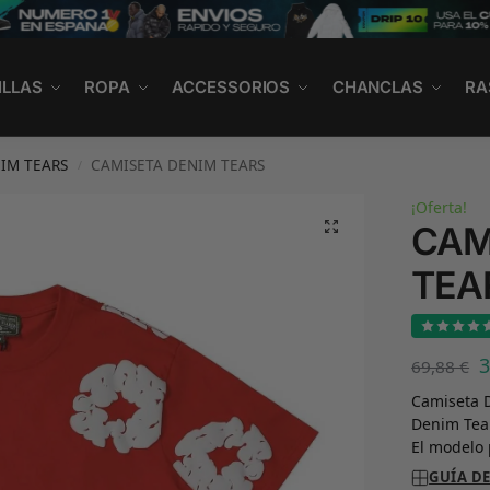
ILLAS
ROPA
ACCESSORIOS
CHANCLAS
RA
IM TEARS
CAMISETA DENIM TEARS
/
¡Oferta!
CAM
TEA
69,88
€
Camiseta D
Denim Tear
El modelo 
GUÍA DE