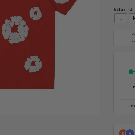
ELIGE TU
L
P
En
B
A