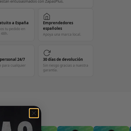
están entusiasmados con ZapasPlus.
atuito a España
Emprendedores
españoles
os tu pedido en
 48h.
Apoya una marca local.
 personal 24/7
30 días de devolución
e para cualquier
Sin riesgo gracias a nuestra
garantía.
S