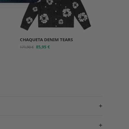
CHAQUETA DENIM TEARS
85,95
€
171,90
€
+
+