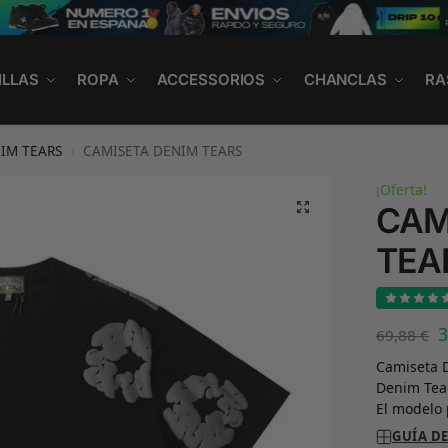
ILLAS
ROPA
ACCESSORIOS
CHANCLAS
RA
IM TEARS
CAMISETA DENIM TEARS
/
¡Oferta!
CAM
TEA
69,88
€
Camiseta D
Denim Tear
El modelo 
GUÍA DE