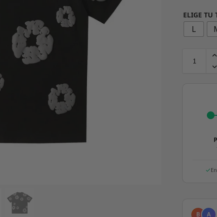
ELIGE TU
L
P
En
B
A