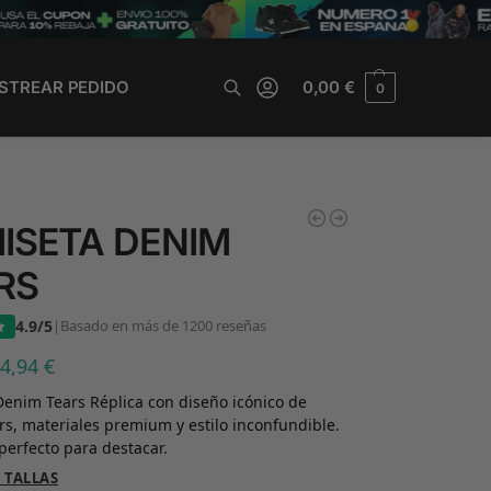
STREAR PEDIDO
0,00
€
0
Buscar
ISETA DENIM
RS
4.9/5
|
Basado en más de 1200 reseñas
34,94
€
enim Tears Réplica con diseño icónico de
s, materiales premium y estilo inconfundible.
perfecto para destacar.
 TALLAS