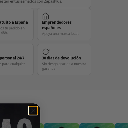
están entusiasmados con ZapasPlus.
atuito a España
Emprendedores
españoles
os tu pedido en
 48h.
Apoya una marca local.
 personal 24/7
30 días de devolución
e para cualquier
Sin riesgo gracias a nuestra
garantía.
S