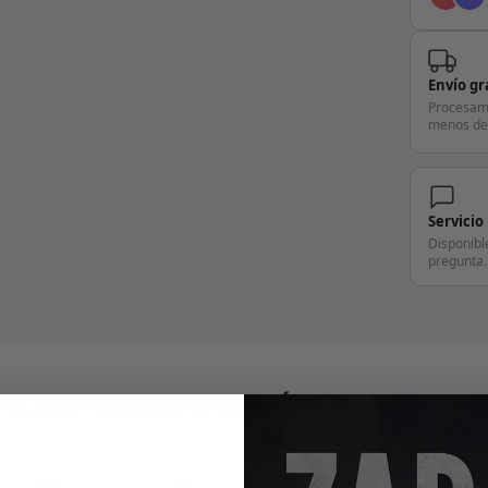
Envío gr
Procesam
menos de
Servicio
Disponibl
pregunta.
+14.000 PERSONAS CONFÍAN EN NOSOTRO
"Consulta nuestras reseñas y compruébalo tú mismo"