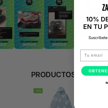
10% D
EN TU 
Suscríbete
Email
OBTENE
PRODUCTOS RELACI
N
-50%
-50