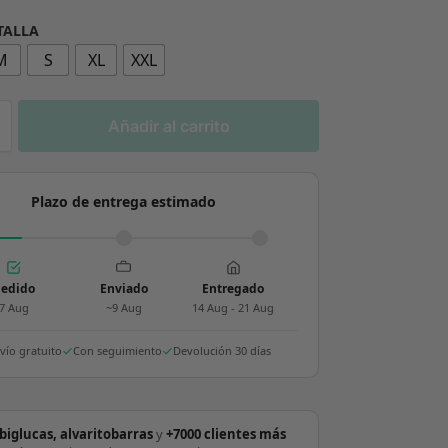
 TALLA
M
S
XL
XXL
Añadir al carrito
Plazo de entrega estimado
edido
Enviado
Entregado
7 Aug
~9 Aug
14 Aug - 21 Aug
vío gratuito
Con seguimiento
Devolución 30 días
biglucas, alvaritobarras
y
+7000 clientes más