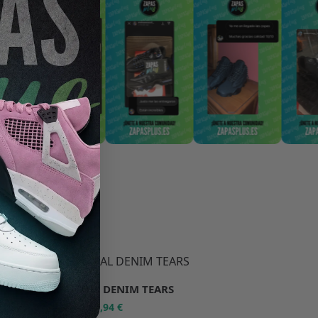
-50%
CHÁNDAL DENIM TEARS
64,94
€
129,88
€