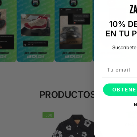
10% D
EN TU 
Suscríbete
Email
OBTENE
PRODUCTOS RELACI
N
-50%
-50
CHÁN
129,8