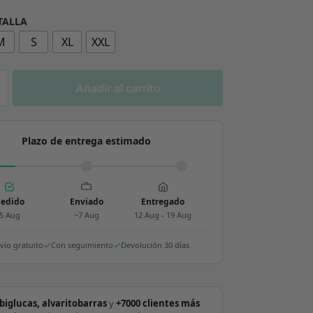
 TALLA
M
S
XL
XXL
Añadir al carrito
Plazo de entrega estimado
edido
Enviado
Entregado
5 Aug
~7 Aug
12 Aug - 19 Aug
vío gratuito
Con seguimiento
Devolución 30 días
biglucas, alvaritobarras
y
+7000 clientes más