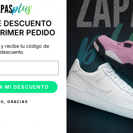
E DESCUENTO
PRIMER PEDIDO
 y recibe tu código de
descuento.
R MI DESCUENTO
ONADOS
O, GRACIAS
%
-50%
DAL DENIM TEARS
64,94
€
8
€