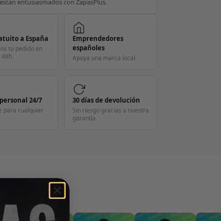
están entusiasmados con ZapasPlus.
atuito a España
Emprendedores
españoles
os tu pedido en
 48h.
Apoya una marca local.
 personal 24/7
30 días de devolución
e para cualquier
Sin riesgo gracias a nuestra
garantía.
S