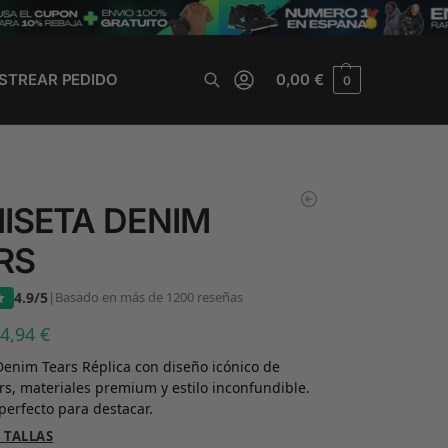
STREAR PEDIDO
0,00
€
0
Buscar
ISETA DENIM
RS
4.9/5
|
Basado en más de 1200 reseñas
34,94
€
enim Tears Réplica con diseño icónico de
s, materiales premium y estilo inconfundible.
perfecto para destacar.
 TALLAS