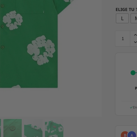
ELIGE TU
L
P
En
B
A