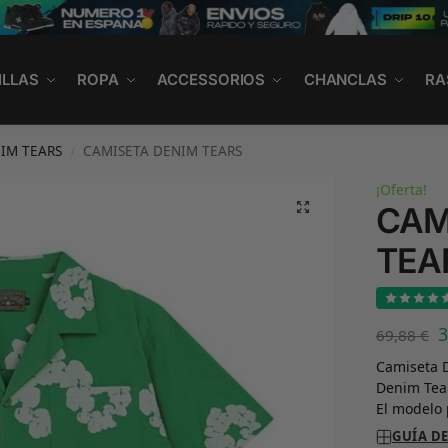
ILLAS
ROPA
ACCESSORIOS
CHANCLAS
RA
IM TEARS
CAMISETA DENIM TEARS
/
¡Oferta!
CAM
TEA
69,88
€
Camiseta D
Denim Tear
El modelo 
GUÍA DE