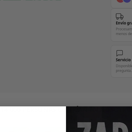
Envío gr
Procesam
menos de
Servicio
Disponibl
pregunta.
+14.000 PERSONAS CONFÍAN EN NOSOTRO
"Consulta nuestras reseñas y compruébalo tú mismo"