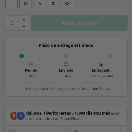
L
M
S
XL
XXL
Añadir al carrito
Plazo de entrega estimado
Pedido
Enviado
Entregado
6 Aug
~8 Aug
13 Aug - 20 Aug
Envío gratuito
Con seguimiento
Devolución 30 días
biglucas, alvaritobarras
y
+7000 clientes más
están
B
A
entusiasmados con ZapasPlus.