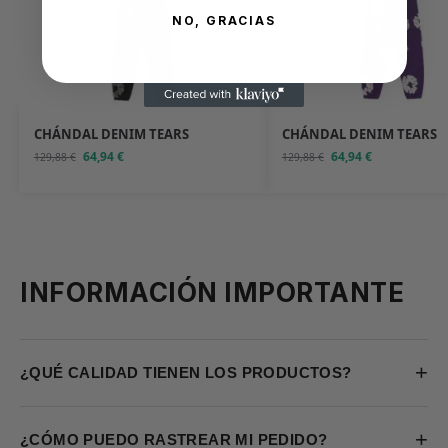
NO, GRACIAS
CHÁNDAL DENIM TEARS
CHÁNDAL DENIM TEARS
64,94
€
64,94
€
129,88
€
129,88
€
INFORMACIÓN IMPORTANTE
+
¿QUÉ CALIDAD TIENEN LOS PRODUCTOS?
+
¿CÓMO PUEDO RASTREAR MI PEDIDO?