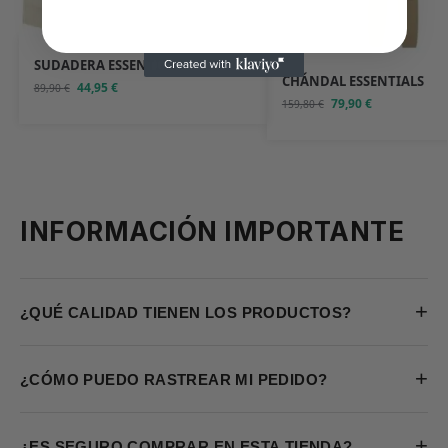
SUDADERA ESSENTIALS
CHÁNDAL ESSENTIALS
44,95
€
89,90
€
79,90
€
159,80
€
INFORMACIÓN IMPORTANTE
+
¿QUÉ CALIDAD TIENEN LOS PRODUCTOS?
+
¿CÓMO PUEDO RASTREAR MI PEDIDO?
+
¿ES SEGURO COMPRAR EN ESTA TIENDA?