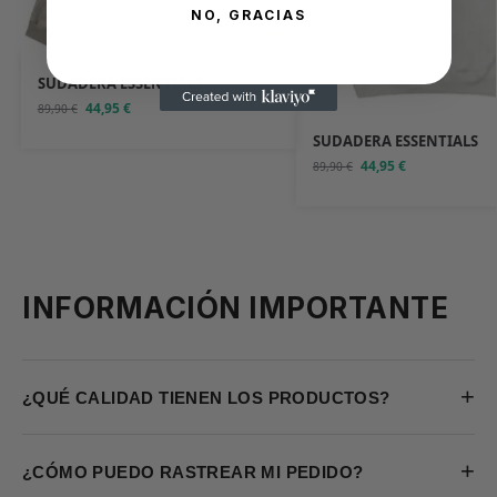
NO, GRACIAS
SUDADERA ESSENTIALS
44,95
€
89,90
€
SUDADERA ESSENTIALS
44,95
€
89,90
€
INFORMACIÓN IMPORTANTE
+
¿QUÉ CALIDAD TIENEN LOS PRODUCTOS?
+
¿CÓMO PUEDO RASTREAR MI PEDIDO?