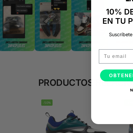
10% D
EN TU 
Suscríbete
Email
OBTENE
PRODUCTOS RELACI
N
-50%
-50