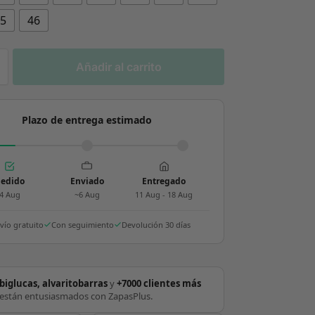
45
46
Añadir al carrito
Plazo de entrega estimado
edido
Enviado
Entregado
4 Aug
~6 Aug
11 Aug - 18 Aug
vío gratuito
Con seguimiento
Devolución 30 días
biglucas, alvaritobarras
y
+7000 clientes más
están entusiasmados con ZapasPlus.