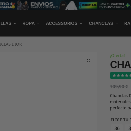
ILLAS
ROPA
ACCESSORIOS
CHANCLAS
RA
CLAS DIOR
¡Oferta!
CHA
109,90
€
Chanclas D
materiales
perfecto p
ELIGE TU 
36