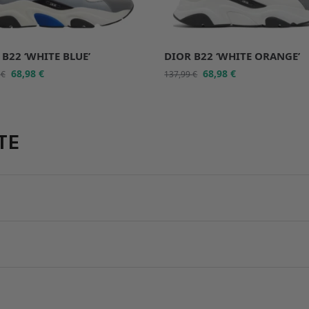
 B22 ‘WHITE BLUE’
DIOR B22 ‘WHITE ORANGE’
68,98
€
68,98
€
9
€
137,99
€
TE