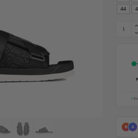
44
P
En
B
A