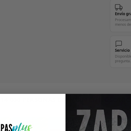
Envío gr
Procesam
menos de
Servicio
Disponibl
pregunta.
+14.000 PERSONAS CONFÍAN EN NOSOTRO
"Consulta nuestras reseñas y compruébalo tú mismo"