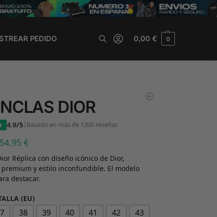
STREAR PEDIDO
0,00
€
0
Buscar
NCLAS DIOR
4.9/5
|
Basado en más de 1200 reseñas
54,95
€
ior Réplica con diseño icónico de Dior,
 premium y estilo inconfundible. El modelo
ara destacar.
TALLA (EU)
37
38
39
40
41
42
43