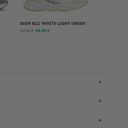
DIOR B22 ‘WHITE LIGHT GREEN’
68,98
€
137,99
€
+
+
+