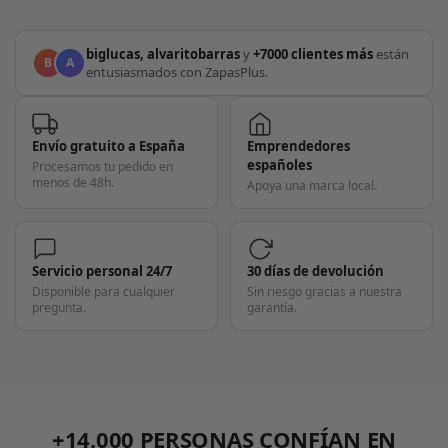
biglucas, alvaritobarras
y
+7000 clientes más
están
B
A
entusiasmados con ZapasPlus.
Envío gratuito a España
Emprendedores
españoles
Procesamos tu pedido en
menos de 48h.
Apoya una marca local.
Servicio personal 24/7
30 días de devolución
Disponible para cualquier
Sin riesgo gracias a nuestra
pregunta.
garantía.
+14.000 PERSONAS CONFÍAN EN