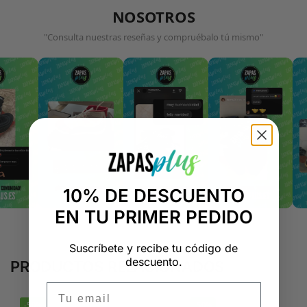
NOSOTROS
"Consulta nuestras reseñas y compruébalo tú mismo"
10% DE DESCUENTO
EN TU PRIMER PEDIDO
Suscríbete y recibe tu código de
descuento.
PRODUCTOS RELACIONADOS
Email
-50%
-50%