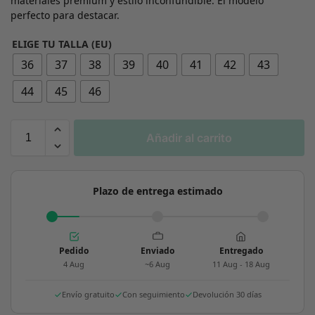
materiales premium y estilo inconfundible. El modelo
perfecto para destacar.
ELIGE TU TALLA (EU)
36
37
38
39
40
41
42
43
44
45
46
Añadir al carrito
Plazo de entrega estimado
Pedido
Enviado
Entregado
4 Aug
~6 Aug
11 Aug - 18 Aug
Envío gratuito
Con seguimiento
Devolución 30 días