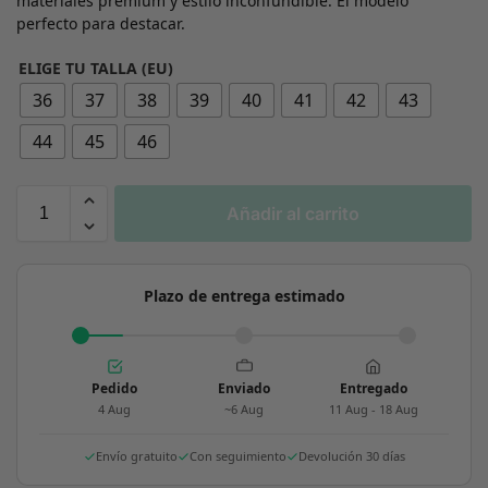
materiales premium y estilo inconfundible. El modelo
perfecto para destacar.
ELIGE TU TALLA (EU)
36
37
38
39
40
41
42
43
44
45
46
Añadir al carrito
Plazo de entrega estimado
Pedido
Enviado
Entregado
4 Aug
~6 Aug
11 Aug - 18 Aug
Envío gratuito
Con seguimiento
Devolución 30 días