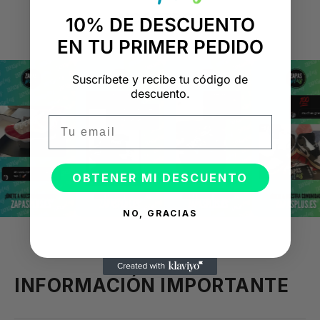
NOSOTROS
10% DE DESCUENTO
"Consulta nuestras reseñas y compruébalo tú mismo"
EN TU PRIMER PEDIDO
Suscríbete y recibe tu código de
descuento.
Email
OBTENER MI DESCUENTO
NO, GRACIAS
INFORMACIÓN IMPORTANTE