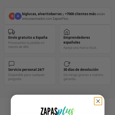
biglucas, alvaritobarras
y
+7000 clientes más
están
B
A
entusiasmados con ZapasPlus.
Envío gratuito a España
Emprendedores
españoles
Procesamos tu pedido en
menos de 48h.
Apoya una marca local.
Servicio personal 24/7
30 días de devolución
Disponible para cualquier
Sin riesgo gracias a nuestra
pregunta.
garantía.
+14.000 PERSONAS CONFÍAN EN