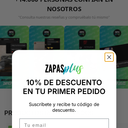
NOSOTROS
"Consulta nuestras reseñas y compruébalo tú mismo"
10% DE DESCUENTO
EN TU PRIMER PEDIDO
Suscríbete y recibe tu código de
descuento.
PRODUCTOS RELACIONADOS
Email