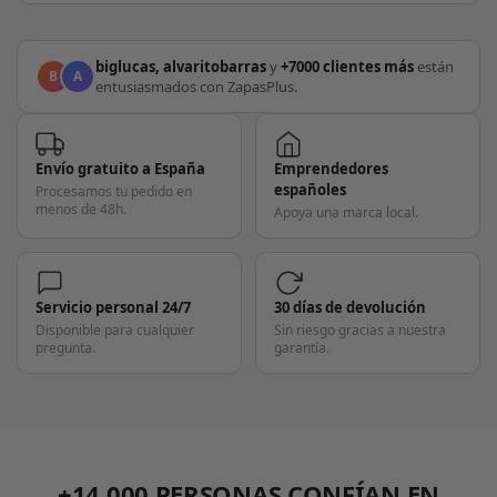
biglucas, alvaritobarras
y
+7000 clientes más
están
B
A
entusiasmados con ZapasPlus.
Envío gratuito a España
Emprendedores
españoles
Procesamos tu pedido en
menos de 48h.
Apoya una marca local.
Servicio personal 24/7
30 días de devolución
Disponible para cualquier
Sin riesgo gracias a nuestra
pregunta.
garantía.
+14.000 PERSONAS CONFÍAN EN