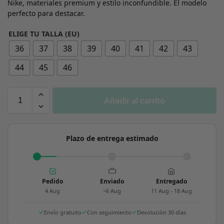
Nike, materiales premium y estilo inconfundible. El modelo
perfecto para destacar.
ELIGE TU TALLA (EU)
36
37
38
39
40
41
42
43
44
45
46
Añadir al carrito
Plazo de entrega estimado
Pedido
Enviado
Entregado
4 Aug
~6 Aug
11 Aug - 18 Aug
Envío gratuito
Con seguimiento
Devolución 30 días