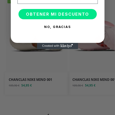
-50%
-50%
OBTENER MI DESCUENTO
NO, GRACIAS
CHANCLAS NIKE MIND 001
CHANCLAS NIKE MIND 00
54,95
€
54,95
€
109,90
€
109,90
€