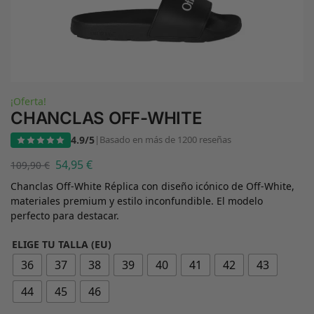
¡Oferta!
CHANCLAS OFF-WHITE
4.9/5
|
Basado en más de 1200 reseñas
54,95
€
109,90
€
Chanclas Off-White Réplica con diseño icónico de Off-White,
materiales premium y estilo inconfundible. El modelo
perfecto para destacar.
ELIGE TU TALLA (EU)
36
37
38
39
40
41
42
43
44
45
46