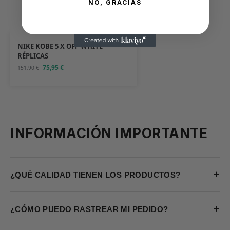
NO, GRACIAS
NIKE KOBE 5 X OFF-WHITE
RÉPLICAS
75,95
€
151,90
€
INFORMACIÓN IMPORTANTE
+
¿QUÉ CALIDAD TIENEN LOS PRODUCTOS?
+
¿CÓMO PUEDO RASTREAR MI PEDIDO?