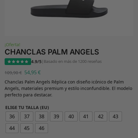
¡Oferta!
CHANCLAS PALM ANGELS
4.9/5
|
Basado en más de 1200 reseñas
54,95
€
109,90
€
Chanclas Palm Angels Réplica con diseño icónico de Palm
Angels, materiales premium y estilo inconfundible. El modelo
perfecto para destacar.
ELIGE TU TALLA (EU)
36
37
38
39
40
41
42
43
44
45
46