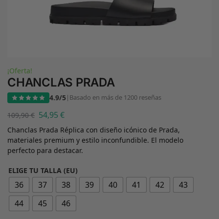
¡Oferta!
CHANCLAS PRADA
4.9/5
|
Basado en más de 1200 reseñas
54,95
€
109,90
€
Chanclas Prada Réplica con diseño icónico de Prada,
materiales premium y estilo inconfundible. El modelo
perfecto para destacar.
ELIGE TU TALLA (EU)
36
37
38
39
40
41
42
43
44
45
46