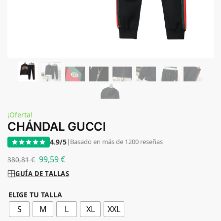
¡Oferta!
CHÁNDAL GUCCI
4.9/5
|
Basado en más de 1200 reseñas
99,59
€
380,81
€
GUÍA DE TALLAS
ELIGE TU TALLA
S
M
L
XL
XXL