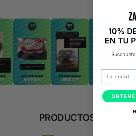
10% D
EN TU 
Suscríbete
Email
OBTENE
N
PRODUCTOS RELACI