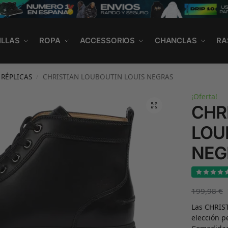
ILLAS
ROPA
ACCESSORIOS
CHANCLAS
RA
RÉPLICAS
CHRISTIAN LOUBOUTIN LOUIS NEGRAS
/
¡Oferta!
CHR
LOU
NEG
199,98
€
Las CHRIS
elección p