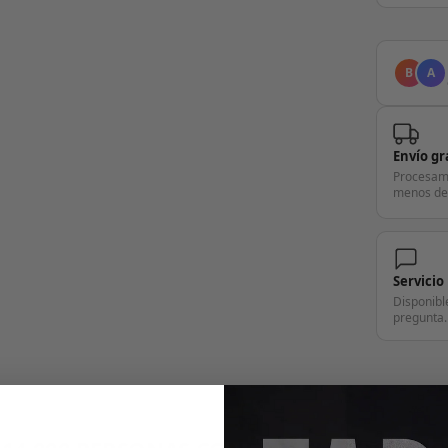
B
A
Envío gr
Procesam
menos de
Servicio
Disponibl
pregunta.