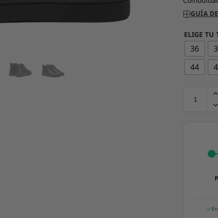
Comodidad
GUÍA DE
ELIGE TU 
36
44
P
En