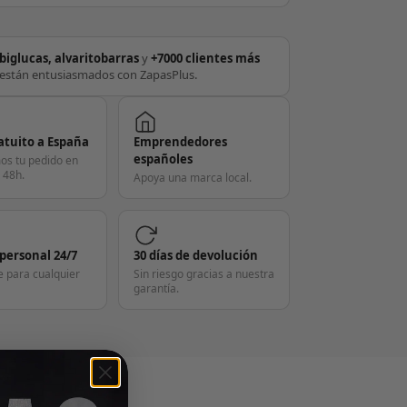
biglucas, alvaritobarras
y
+7000 clientes más
están entusiasmados con ZapasPlus.
atuito a España
Emprendedores
españoles
os tu pedido en
 48h.
Apoya una marca local.
 personal 24/7
30 días de devolución
e para cualquier
Sin riesgo gracias a nuestra
garantía.