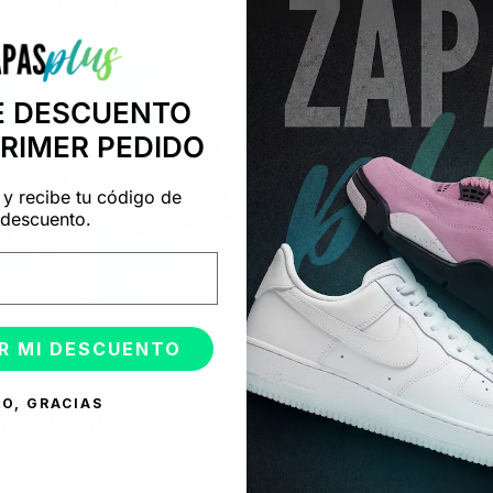
+14.000 PERSONAS CONFÍAN EN NOSOTRO
"Consulta nuestras reseñas y compruébalo tú mismo"
E DESCUENTO
PRIMER PEDIDO
 y recibe tu código de
descuento.
R MI DESCUENTO
O, GRACIAS
ONADOS