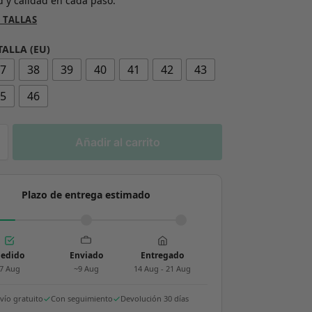
 y calidad en cada paso.
 TALLAS
TALLA (EU)
37
38
39
40
41
42
43
45
46
Añadir al carrito
Plazo de entrega estimado
edido
Enviado
Entregado
7 Aug
~9 Aug
14 Aug - 21 Aug
vío gratuito
Con seguimiento
Devolución 30 días