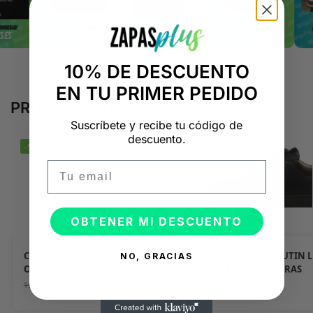
10% DE DESCUENTO
EN TU PRIMER PEDIDO
PRODUCTOS RELACIONADOS
Suscríbete y recibe tu código de
descuento.
-50%
-50%
Email
OBTENER MI DESCUENTO
CHRISTIAN LOUBOUTIN LOUIS
CHRISTIAN LOUBOUTIN L
NO, GRACIAS
ORLATO BLANCAS
JUNIOR SPIKES NEGRAS
99,99
€
99,99
€
199,98
€
199,98
€