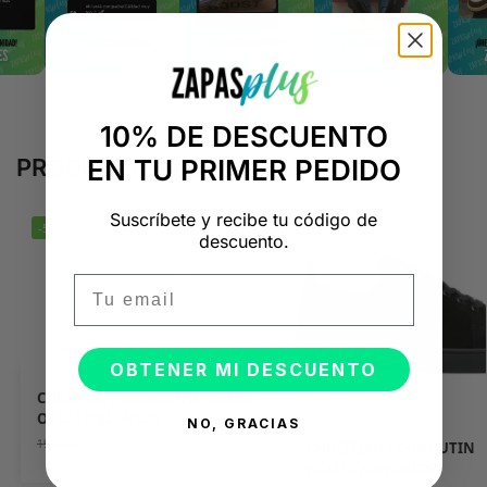
10% DE DESCUENTO
EN TU PRIMER PEDIDO
PRODUCTOS RELACIONADOS
Suscríbete y recibe tu código de
-50%
-50%
descuento.
Email
OBTENER MI DESCUENTO
CHRISTIAN LOUBOUTIN LOUIS
ORLATO BLANCAS
NO, GRACIAS
99,99
€
199,98
€
CHRISTIAN LOUBOUTIN
BOUTIQUE JUNIOR