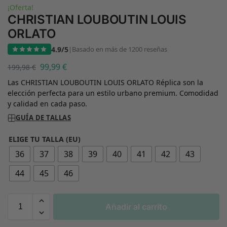
¡Oferta!
CHRISTIAN LOUBOUTIN LOUIS
ORLATO
4.9/5
|
Basado en más de 1200 reseñas
99,99
€
199,98
€
Las CHRISTIAN LOUBOUTIN LOUIS ORLATO Réplica son la
elección perfecta para un estilo urbano premium. Comodidad
y calidad en cada paso.
GUÍA DE TALLAS
ELIGE TU TALLA (EU)
36
37
38
39
40
41
42
43
44
45
46
Añadir al carrito