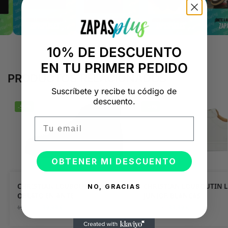
10% DE DESCUENTO
EN TU PRIMER PEDIDO
PRODUCTOS RELACIONADOS
Suscríbete y recibe tu código de
descuento.
-50%
-50%
Email
OBTENER MI DESCUENTO
CHRISTIAN LOUBOUTIN LOUIS
CHRISTIAN LOUBOUTIN L
NO, GRACIAS
ORLATO EN ANTE
JUNIOR BLANCAS
99,99
€
99,99
€
199,98
€
199,98
€