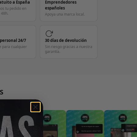
atuito a España
Emprendedores
españoles
os tu pedido en
 48h.
Apoya una marca local.
 personal 24/7
30 días de devolución
e para cualquier
Sin riesgo gracias a nuestra
garantía.
S