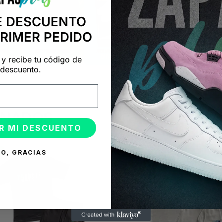
E DESCUENTO
PRIMER PEDIDO
 y recibe tu código de
descuento.
ONADOS
R MI DESCUENTO
%
-45%
O, GRACIAS