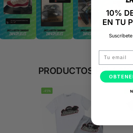
10% D
EN TU 
Suscríbete
Email
PRODUCTOS RELACI
OBTENE
-45%
-45
N