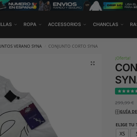
ILLAS
ROPA
ACCESSORIOS
CHANCLAS
RA
UNTOS VERANO SYNA
CONJUNTO CORTO SYNA
/
¡Oferta!
CON
SYN
299,99
€
GUÍA DE
ELIGE TU
XS