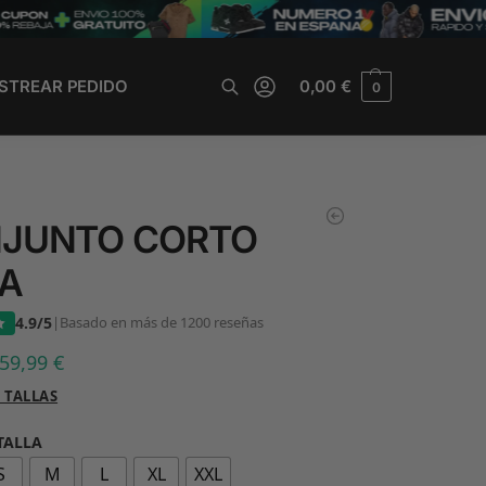
STREAR PEDIDO
0,00
€
0
Buscar
JUNTO CORTO
A
4.9/5
|
Basado en más de 1200 reseñas
59,99
€
 TALLAS
 TALLA
S
M
L
XL
XXL