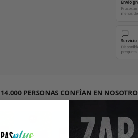
Envío gr
Procesam
menos de
Servicio
Disponibl
pregunta.
+14.000 PERSONAS CONFÍAN EN NOSOTRO
"Consulta nuestras reseñas y compruébalo tú mismo"