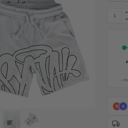
P
En
B
A