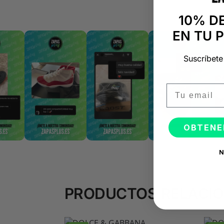
10% D
EN TU 
Suscríbete
Email
OBTENE
N
PRODUCTOS RELACI