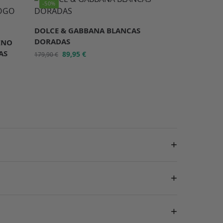
-50%
DOLCE & GABBANA BLANCAS
DORADAS
INO
AS
89,95
€
179,90
€
+
+
+