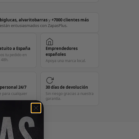
biglucas, alvaritobarras
y
+7000 clientes más
están entusiasmados con ZapasPlus.
atuito a España
Emprendedores
españoles
os tu pedido en
 48h.
Apoya una marca local.
 personal 24/7
30 días de devolución
e para cualquier
Sin riesgo gracias a nuestra
garantía.