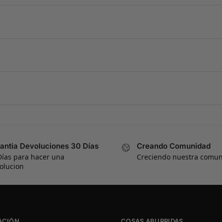
antia Devoluciones 30 Días
Creando Comunidad
Días para hacer una
Creciendo nuestra comu
olucion
ACIÓN
COSAS ABURRIDAS