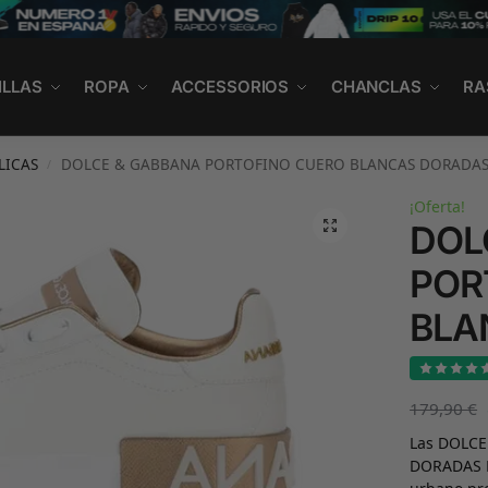
ILLAS
ROPA
ACCESSORIOS
CHANCLAS
RA
LICAS
DOLCE & GABBANA PORTOFINO CUERO BLANCAS DORADA
/
¡Oferta!
DOL
POR
BLA
179,90
€
Las DOLC
DORADAS Ré