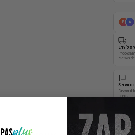
B
A
Envío gr
Procesam
menos de
Servicio
Disponibl
pregunta.