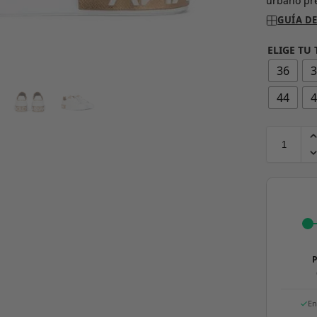
urbano pr
GUÍA DE
ELIGE TU 
36
44
P
En