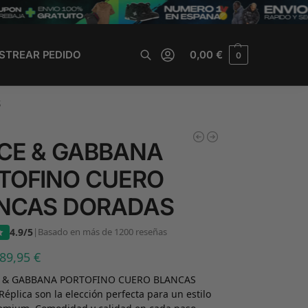
STREAR PEDIDO
0,00
€
0
Buscar
S
CE & GABBANA
TOFINO CUERO
NCAS DORADAS
4.9/5
|
Basado en más de 1200 reseñas
89,95
€
E & GABBANA PORTOFINO CUERO BLANCAS
plica son la elección perfecta para un estilo