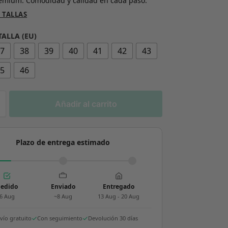
emium. Comodidad y calidad en cada paso.
 TALLAS
TALLA (EU)
37
38
39
40
41
42
43
45
46
Añadir al carrito
Plazo de entrega estimado
edido
Enviado
Entregado
6 Aug
~8 Aug
13 Aug - 20 Aug
vío gratuito
Con seguimiento
Devolución 30 días