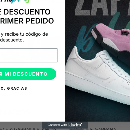
+14.000 PERSONAS CONFÍAN EN NOSOTRO
"Consulta nuestras reseñas y compruébalo tú mismo"
E DESCUENTO
PRIMER PEDIDO
 y recibe tu código de
descuento.
R MI DESCUENTO
O, GRACIAS
ONADOS