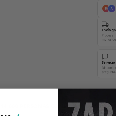
B
A
Envío gr
Procesam
menos de
Servicio
Disponibl
pregunta.
+14.000 PERSONAS CONFÍAN EN NOSOTRO
"Consulta nuestras reseñas y compruébalo tú mismo"