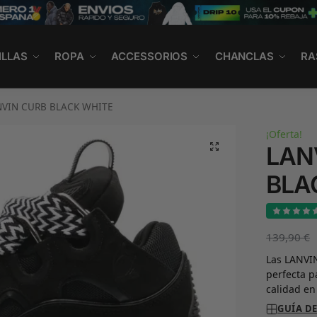
ILLAS
ROPA
ACCESSORIOS
CHANCLAS
RA
NVIN CURB BLACK WHITE
¡Oferta!
LAN
BLA
139,90
€
Las LANVIN
perfecta 
calidad en
GUÍA DE