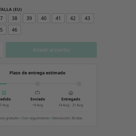
TALLA (EU)
37
38
39
40
41
42
43
45
46
Añadir al carrito
Plazo de entrega estimado
edido
Enviado
Entregado
7 Aug
~9 Aug
14 Aug - 21 Aug
vío gratuito
Con seguimiento
Devolución 30 días