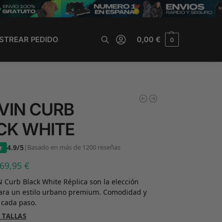
STREAR PEDIDO
0,00
€
0
Buscar
VIN CURB
CK WHITE
4.9/5
|
Basado en más de 1200 reseñas
69,95
€
 Curb Black White Réplica son la elección
para un estilo urbano premium. Comodidad y
 cada paso.
 TALLAS