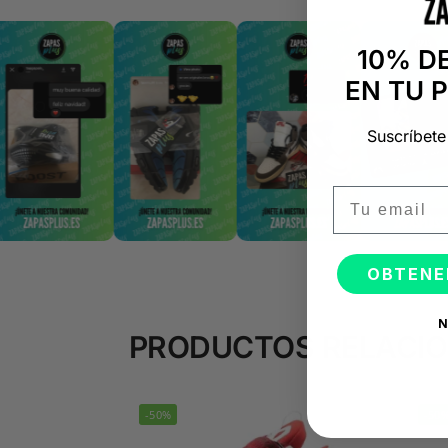
10% D
EN TU 
Suscríbete
Email
OBTENE
N
PRODUCTOS RELACI
-50%
-50