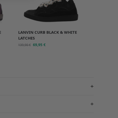
E
LANVIN CURB BLACK & WHITE
LATCHES
69,95
€
139,90
€
+
+