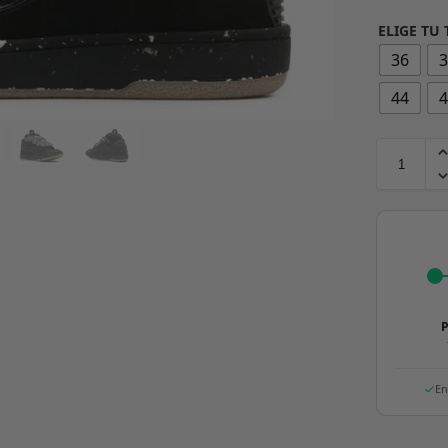
ELIGE TU 
36
44
P
En