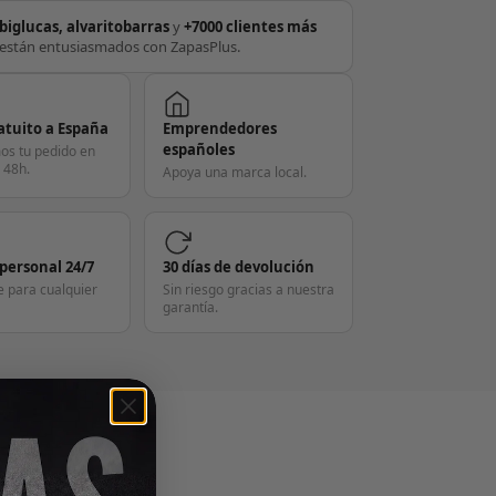
biglucas, alvaritobarras
y
+7000 clientes más
están entusiasmados con ZapasPlus.
atuito a España
Emprendedores
españoles
os tu pedido en
 48h.
Apoya una marca local.
 personal 24/7
30 días de devolución
e para cualquier
Sin riesgo gracias a nuestra
garantía.
S