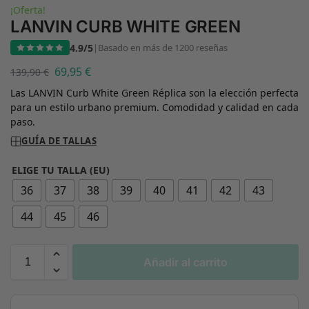
¡Oferta!
LANVIN CURB WHITE GREEN
4.9/5
|
Basado en más de 1200 reseñas
69,95
€
139,90
€
Las LANVIN Curb White Green Réplica son la elección perfecta
para un estilo urbano premium. Comodidad y calidad en cada
paso.
GUÍA DE TALLAS
ELIGE TU TALLA (EU)
36
37
38
39
40
41
42
43
44
45
46
Añadir al carrito