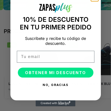
10% DE DESCUENTO
EN TU PRIMER PEDIDO
PRODUCTOS RELACIONADOS
Suscríbete y recibe tu código de
descuento.
-50%
-50%
Email
OBTENER MI DESCUENTO
LANVIN CURB LOW-TOP
LANVIN CURB BLACK BLU
NO, GRACIAS
69,95
€
69,95
€
139,90
€
139,90
€