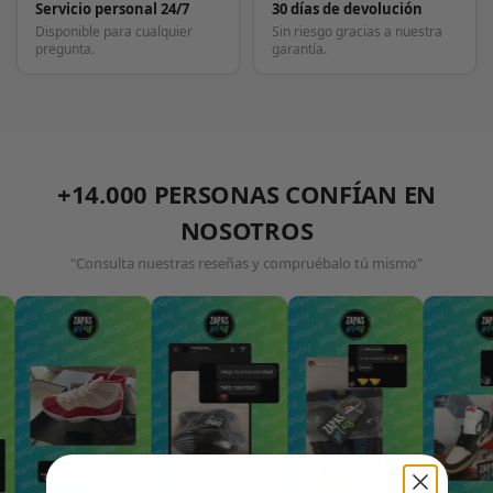
Servicio personal 24/7
30 días de devolución
Disponible para cualquier
Sin riesgo gracias a nuestra
pregunta.
garantía.
+14.000 PERSONAS CONFÍAN EN
NOSOTROS
"Consulta nuestras reseñas y compruébalo tú mismo"