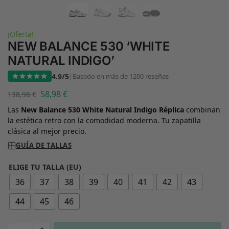
¡Oferta!
NEW BALANCE 530 ‘WHITE
NATURAL INDIGO’
4.9/5
|
Basado en más de 1200 reseñas
58,98
€
138,98
€
Las
New Balance 530 White Natural Indigo Réplica
combinan
la estética retro con la comodidad moderna. Tu zapatilla
clásica al mejor precio.
GUÍA DE TALLAS
ELIGE TU TALLA (EU)
36
37
38
39
40
41
42
43
44
45
46