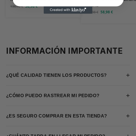
ROYAL’
58,98
€
138,98
€
58,98
€
138,98
€
INFORMACIÓN IMPORTANTE
+
¿QUÉ CALIDAD TIENEN LOS PRODUCTOS?
+
¿CÓMO PUEDO RASTREAR MI PEDIDO?
+
¿ES SEGURO COMPRAR EN ESTA TIENDA?