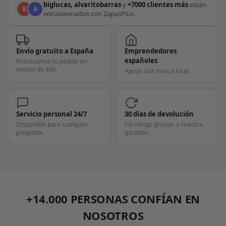
biglucas, alvaritobarras
y
+7000 clientes más
están
B
A
entusiasmados con ZapasPlus.
Envío gratuito a España
Emprendedores
españoles
Procesamos tu pedido en
menos de 48h.
Apoya una marca local.
Servicio personal 24/7
30 días de devolución
Disponible para cualquier
Sin riesgo gracias a nuestra
pregunta.
garantía.
+14.000 PERSONAS CONFÍAN EN
NOSOTROS