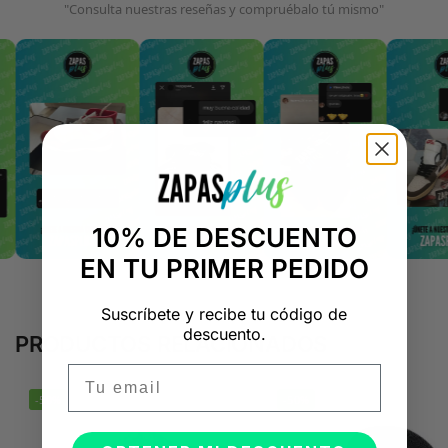
"Consulta nuestras reseñas y compruébalo tú mismo"
10% DE DESCUENTO
EN TU PRIMER PEDIDO
Suscríbete y recibe tu código de
descuento.
PRODUCTOS RELACIONADOS
Email
-50%
-50%