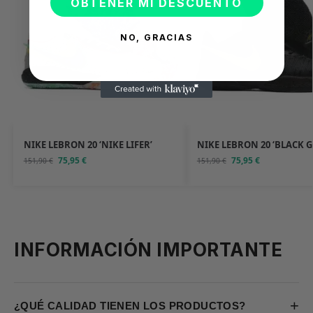
OBTENER MI DESCUENTO
NO, GRACIAS
NIKE LEBRON 20 ‘NIKE LIFER’
NIKE LEBRON 20 ‘BLACK G
75,95
€
75,95
€
151,90
€
151,90
€
INFORMACIÓN IMPORTANTE
+
¿QUÉ CALIDAD TIENEN LOS PRODUCTOS?