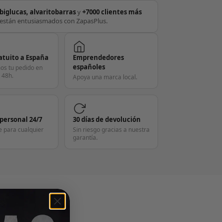
biglucas, alvaritobarras
y
+7000 clientes más
están entusiasmados con ZapasPlus.
atuito a España
Emprendedores
españoles
os tu pedido en
 48h.
Apoya una marca local.
 personal 24/7
30 días de devolución
e para cualquier
Sin riesgo gracias a nuestra
garantía.
S