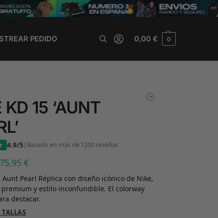
STREAR PEDIDO
0,00
€
0
Buscar
 KD 15 ‘AUNT
RL’
4.9/5
|
Basado en más de 1200 reseñas
75,95
€
 Aunt Pearl Réplica con diseño icónico de Nike,
 premium y estilo inconfundible. El colorway
ara destacar.
 TALLAS