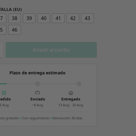
TALLA (EU)
37
38
39
40
41
42
43
45
46
Añadir al carrito
Plazo de entrega estimado
edido
Enviado
Entregado
6 Aug
~8 Aug
13 Aug - 20 Aug
vío gratuito
Con seguimiento
Devolución 30 días