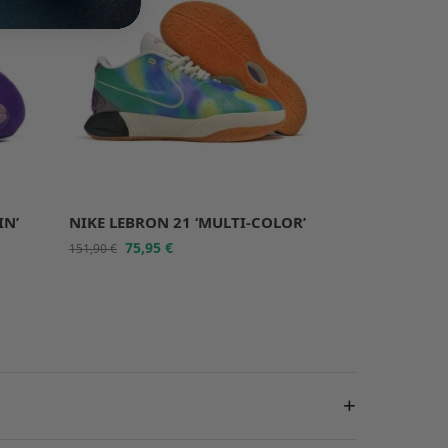
IN’
NIKE LEBRON 21 ‘MULTI-COLOR’
75,95
€
151,90
€
+