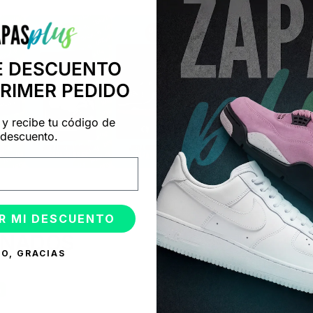
E DESCUENTO
PRIMER PEDIDO
 y recibe tu código de
descuento.
R MI DESCUENTO
ONADOS
O, GRACIAS
%
-50%