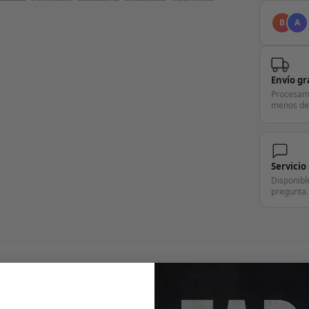
B
A
Envío gr
Procesam
menos de
Servicio
Disponibl
pregunta.
+14.000 PERSONAS CONFÍAN EN NOSOTRO
"Consulta nuestras reseñas y compruébalo tú mismo"