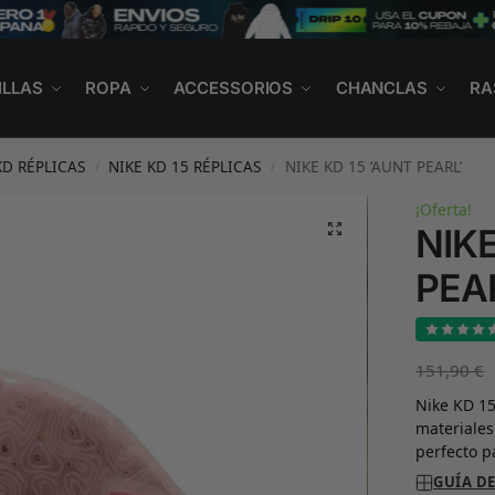
ILLAS
ROPA
ACCESSORIOS
CHANCLAS
RA
KD RÉPLICAS
NIKE KD 15 RÉPLICAS
NIKE KD 15 ‘AUNT PEARL’
/
/
¡Oferta!
NIKE
PEA
151,90
€
Nike KD 15
materiales
perfecto p
GUÍA DE