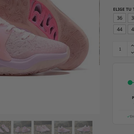
ELIGE TU 
36
44
P
En