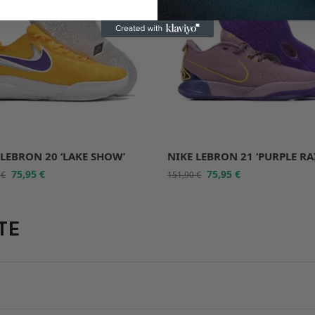
 LEBRON 20 ‘LAKE SHOW’
NIKE LEBRON 21 ‘PURPLE RA
75,95
€
75,95
€
0
€
151,90
€
TE