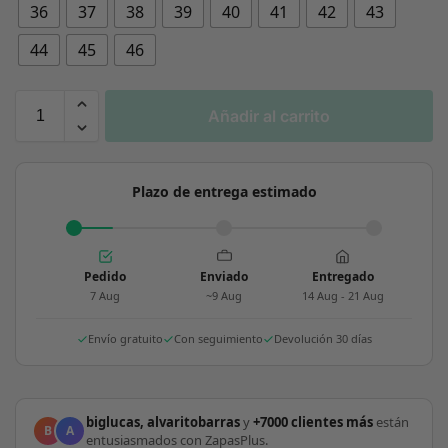
36
37
38
39
40
41
42
43
44
45
46
Añadir al carrito
Plazo de entrega estimado
Pedido
Enviado
Entregado
7 Aug
~9 Aug
14 Aug - 21 Aug
Envío gratuito
Con seguimiento
Devolución 30 días
biglucas, alvaritobarras
y
+7000 clientes más
están
B
A
entusiasmados con ZapasPlus.