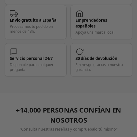
Envío gratuito a España
Emprendedores
españoles
Procesamos tu pedido en
menos de 48h.
Apoya una marca local.
Servicio personal 24/7
30 días de devolución
Disponible para cualquier
Sin riesgo gracias a nuestra
pregunta.
garantía.
+14.000 PERSONAS CONFÍAN EN
NOSOTROS
"Consulta nuestras reseñas y compruébalo tú mismo"