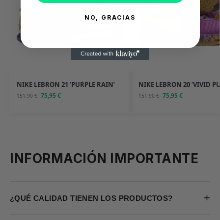
NO, GRACIAS
NIKE LEBRON 21 ‘PURPLE RAIN’
NIKE LEBRON 20 ‘VIVID P
75,95
€
75,95
€
151,90
€
151,90
€
INFORMACIÓN IMPORTANTE
+
¿QUÉ CALIDAD TIENEN LOS PRODUCTOS?