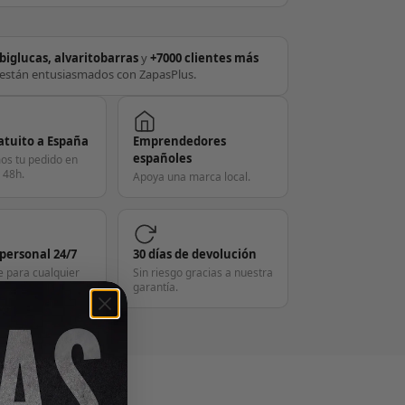
biglucas, alvaritobarras
y
+7000 clientes más
están entusiasmados con ZapasPlus.
atuito a España
Emprendedores
españoles
os tu pedido en
 48h.
Apoya una marca local.
 personal 24/7
30 días de devolución
e para cualquier
Sin riesgo gracias a nuestra
garantía.