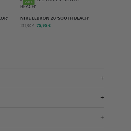
-50%
LOR’
NIKE LEBRON 20 ‘SOUTH BEACH’
75,95
€
151,90
€
+
+
+