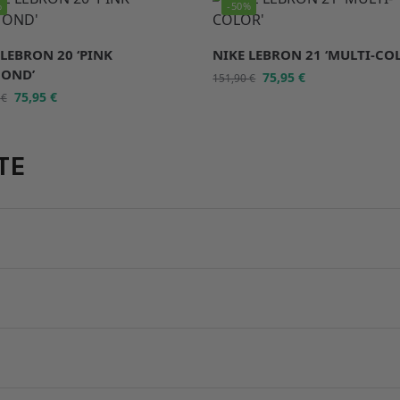
%
-50%
 LEBRON 20 ‘PINK
NIKE LEBRON 21 ‘MULTI-CO
OND’
75,95
€
151,90
€
75,95
€
0
€
TE