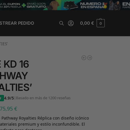
STREAR PEDIDO
0,00
€
0
Buscar
IES’
 KD 16
THWAY
ALTIES’
4.9/5
|
Basado en más de 1200 reseñas
75,95
€
 Pathway Royalties Réplica con diseño icónico
ateriales premium y estilo inconfundible. El