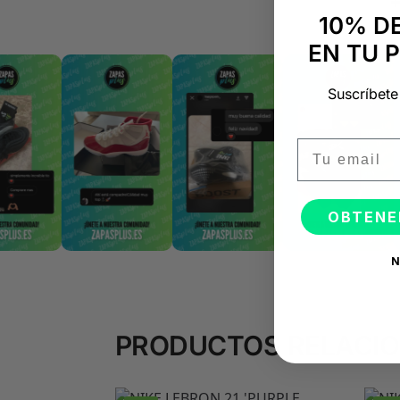
10% D
EN TU 
Suscríbete
Email
OBTENE
N
PRODUCTOS RELACI