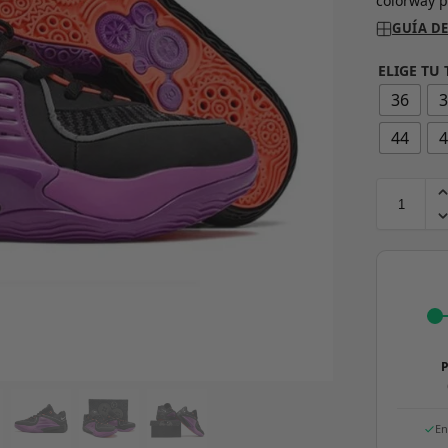
colorway p
GUÍA DE
ELIGE TU 
36
44
P
En