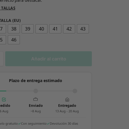
erfecto para destacar.
 TALLAS
TALLA (EU)
37
38
39
40
41
42
43
45
46
Añadir al carrito
Plazo de entrega estimado
edido
Enviado
Entregado
6 Aug
~8 Aug
13 Aug - 20 Aug
vío gratuito
Con seguimiento
Devolución 30 días