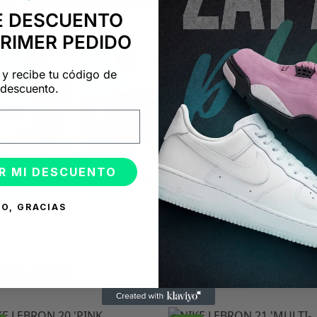
+14.000 PERSONAS CONFÍAN EN NOSOTRO
E DESCUENTO
"Consulta nuestras reseñas y compruébalo tú mismo"
PRIMER PEDIDO
 y recibe tu código de
descuento.
R MI DESCUENTO
O, GRACIAS
ONADOS