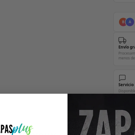
B
A
Envío gr
Procesam
menos de
Servicio
Disponibl
pregunta.