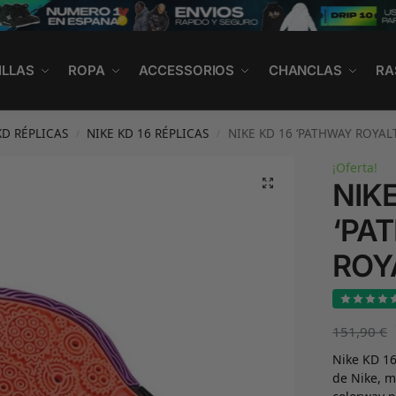
ILLAS
ROPA
ACCESSORIOS
CHANCLAS
RA
KD RÉPLICAS
NIKE KD 16 RÉPLICAS
NIKE KD 16 ‘PATHWAY ROYALT
/
/
¡Oferta!
NIKE
‘PA
ROY
151,90
€
Nike KD 16
de Nike, m