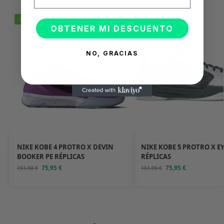
-50%
-50%
OBTENER MI DESCUENTO
NO, GRACIAS
NIKE KOBE 4 PROTRO X DEVIN
NIKE KOBE 5 PROTRO X E
BOOKER PE RÉPLICAS
RÉPLICAS
75,95
€
75,95
€
151,90
€
151,90
€