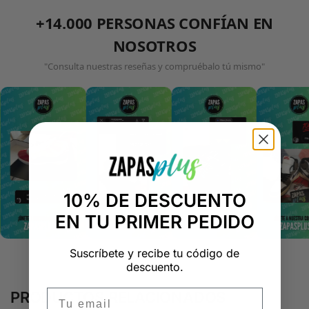
+14.000 PERSONAS CONFÍAN EN
NOSOTROS
"Consulta nuestras reseñas y compruébalo tú mismo"
10% DE DESCUENTO
EN TU PRIMER PEDIDO
Suscríbete y recibe tu código de
descuento.
Email
PRODUCTOS RELACIONADOS