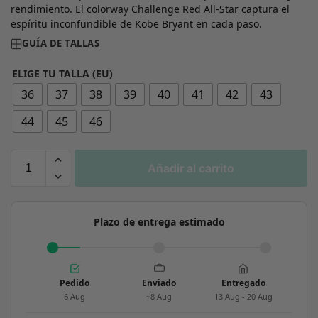
rendimiento. El colorway Challenge Red All-Star captura el
espíritu inconfundible de Kobe Bryant en cada paso.
GUÍA DE TALLAS
ELIGE TU TALLA (EU)
36
37
38
39
40
41
42
43
44
45
46
Añadir al carrito
Plazo de entrega estimado
Pedido
Enviado
Entregado
6 Aug
~8 Aug
13 Aug - 20 Aug