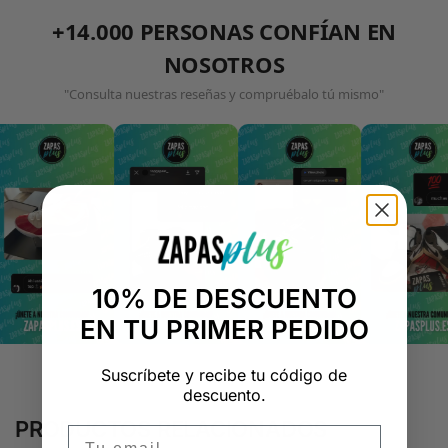
+14.000 PERSONAS CONFÍAN EN
NOSOTROS
"Consulta nuestras reseñas y compruébalo tú mismo"
10% DE DESCUENTO
EN TU PRIMER PEDIDO
Suscríbete y recibe tu código de
descuento.
PRODUCTOS RELACIONADOS
Email