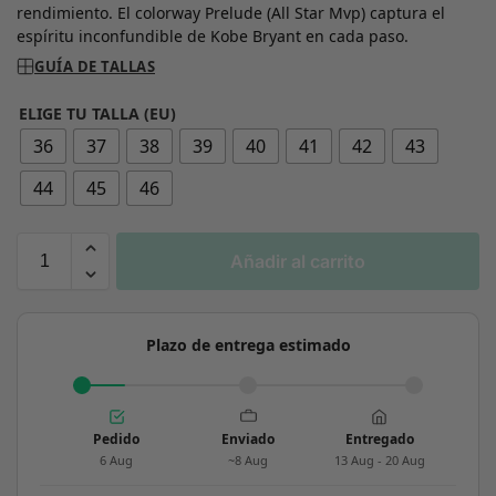
rendimiento. El colorway Prelude (All Star Mvp) captura el
espíritu inconfundible de Kobe Bryant en cada paso.
GUÍA DE TALLAS
ELIGE TU TALLA (EU)
36
37
38
39
40
41
42
43
44
45
46
Añadir al carrito
Plazo de entrega estimado
Pedido
Enviado
Entregado
6 Aug
~8 Aug
13 Aug - 20 Aug