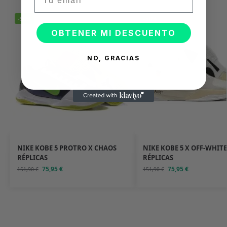
-50%
-50%
OBTENER MI DESCUENTO
NO, GRACIAS
NIKE KOBE 5 PROTRO X CHAOS
NIKE KOBE 5 X OFF-WHITE
RÉPLICAS
RÉPLICAS
75,95
€
75,95
€
151,90
€
151,90
€