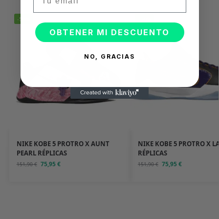
-50%
-50%
OBTENER MI DESCUENTO
NO, GRACIAS
NIKE KOBE 5 PROTRO X AUNT
NIKE KOBE 5 PROTRO X L
PEARL RÉPLICAS
RÉPLICAS
75,95
€
75,95
€
151,90
€
151,90
€