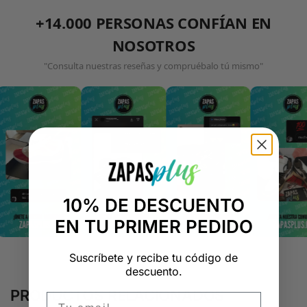
+14.000 PERSONAS CONFÍAN EN
NOSOTROS
"Consulta nuestras reseñas y compruébalo tú mismo"
10% DE DESCUENTO
EN TU PRIMER PEDIDO
Suscríbete y recibe tu código de
descuento.
PRODUCTOS RELACIONADOS
Email