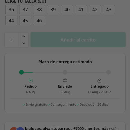
ELIGE TU TALLA (EU)
36
37
38
39
40
41
42
43
44
45
46
Añadir al carrito
Plazo de entrega estimado
Pedido
Enviado
Entregado
6 Aug
~8 Aug
13 Aug - 20 Aug
Envío gratuito
Con seguimiento
Devolución 30 días
biglucas, alvaritobarras
y
+7000 clientes más
están