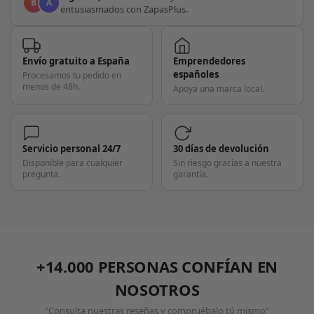
B
A
entusiasmados con ZapasPlus.
Envío gratuito a España
Emprendedores
españoles
Procesamos tu pedido en
menos de 48h.
Apoya una marca local.
Servicio personal 24/7
30 días de devolución
Disponible para cualquier
Sin riesgo gracias a nuestra
pregunta.
garantía.
+14.000 PERSONAS CONFÍAN EN
NOSOTROS
"Consulta nuestras reseñas y compruébalo tú mismo"