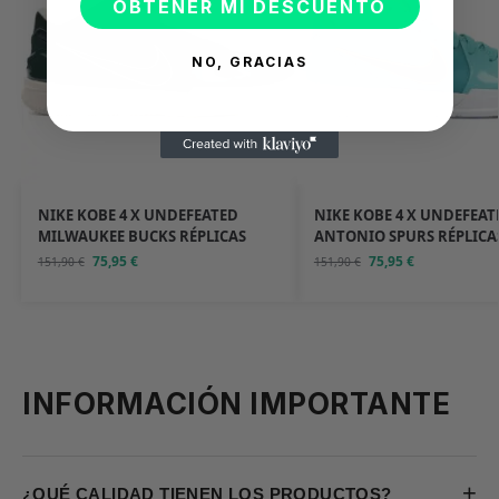
OBTENER MI DESCUENTO
NO, GRACIAS
NIKE KOBE 4 X UNDEFEATED
NIKE KOBE 4 X UNDEFEAT
MILWAUKEE BUCKS RÉPLICAS
ANTONIO SPURS RÉPLICA
75,95
€
75,95
€
151,90
€
151,90
€
INFORMACIÓN IMPORTANTE
+
¿QUÉ CALIDAD TIENEN LOS PRODUCTOS?