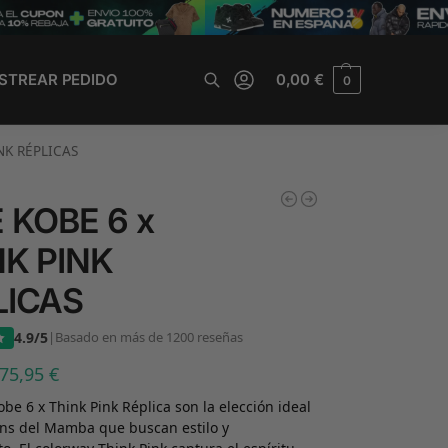
STREAR PEDIDO
0,00
€
0
Buscar
NK RÉPLICAS
 KOBE 6 x
NK PINK
LICAS
4.9/5
|
Basado en más de 1200 reseñas
75,95
€
obe 6 x Think Pink Réplica son la elección ideal
ans del Mamba que buscan estilo y