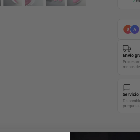
En
B
A
Envío gr
Procesam
menos de
Servicio
Disponibl
pregunta.