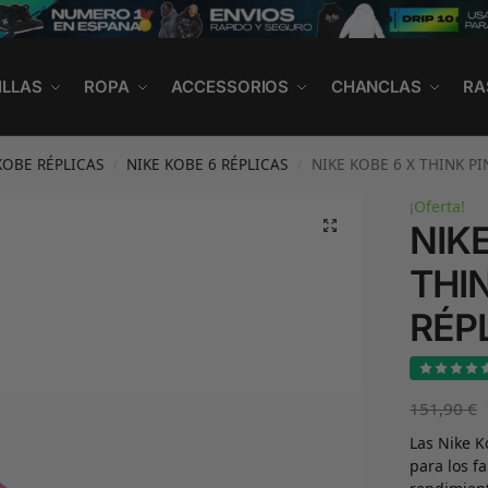
ILLAS
ROPA
ACCESSORIOS
CHANCLAS
RA
KOBE RÉPLICAS
NIKE KOBE 6 RÉPLICAS
NIKE KOBE 6 X THINK PI
/
/
¡Oferta!
NIKE
THI
RÉP
151,90
€
Las Nike K
para los f