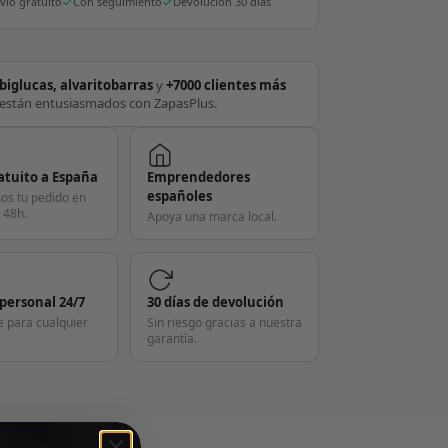
vío gratuito
Con seguimiento
Devolución 30 días
biglucas, alvaritobarras
y
+7000 clientes más
están entusiasmados con ZapasPlus.
atuito a España
Emprendedores
españoles
os tu pedido en
 48h.
Apoya una marca local.
 personal 24/7
30 días de devolución
e para cualquier
Sin riesgo gracias a nuestra
garantía.