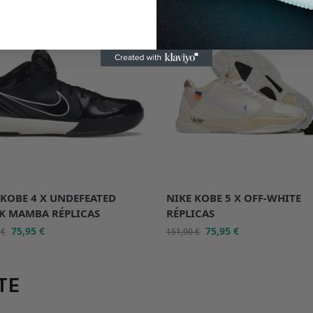
%
-50%
 KOBE 4 X UNDEFEATED
NIKE KOBE 5 X OFF-WHITE
K MAMBA RÉPLICAS
RÉPLICAS
75,95
€
75,95
€
0
€
151,90
€
TE