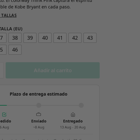
o. El colorway Think Pink captura el espíritu
ble de Kobe Bryant en cada paso.
 TALLAS
TALLA (EU)
37
38
39
40
41
42
43
45
46
Añadir al carrito
Plazo de entrega estimado
edido
Enviado
Entregado
6 Aug
~8 Aug
13 Aug - 20 Aug