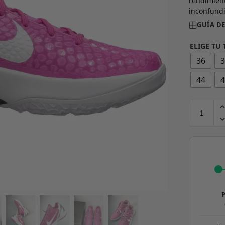
rendimient
inconfundi
GUÍA DE
ELIGE TU 
36
44
P