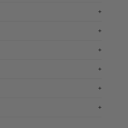
+
+
+
+
+
+