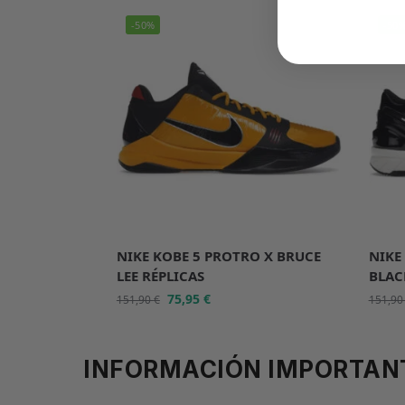
-50%
-50
NIKE KOBE 5 PROTRO X BRUCE
NIKE
LEE RÉPLICAS
BLAC
75,95
€
151,90
€
151,9
INFORMACIÓN IMPORTAN