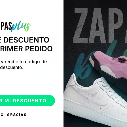
+14.000 PERSONAS CONFÍAN EN NOSOTRO
"Consulta nuestras reseñas y compruébalo tú mismo"
E DESCUENTO
PRIMER PEDIDO
 y recibe tu código de
descuento.
R MI DESCUENTO
ONADOS
O, GRACIAS