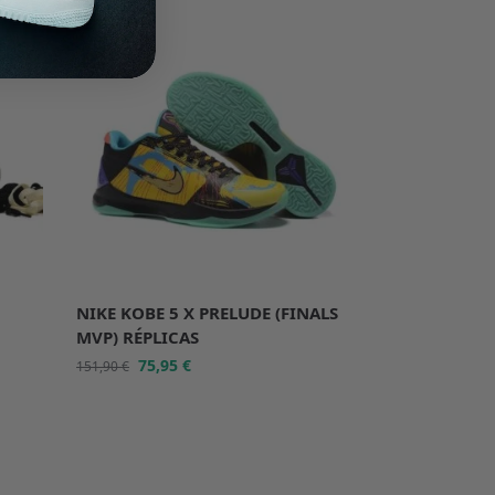
-50%
NIKE KOBE 5 X PRELUDE (FINALS
MVP) RÉPLICAS
75,95
€
151,90
€