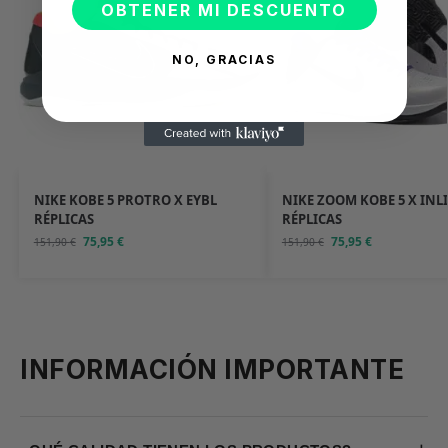
OBTENER MI DESCUENTO
NO, GRACIAS
NIKE KOBE 5 PROTRO X EYBL
NIKE ZOOM KOBE 5 X INL
RÉPLICAS
RÉPLICAS
75,95
€
75,95
€
151,90
€
151,90
€
INFORMACIÓN IMPORTANTE