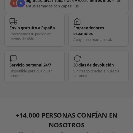
biglucas, alvaritobarras
y
+7000 clientes más
están
B
A
entusiasmados con ZapasPlus.
Envío gratuito a España
Emprendedores
españoles
Procesamos tu pedido en
menos de 48h.
Apoya una marca local.
Servicio personal 24/7
30 días de devolución
Disponible para cualquier
Sin riesgo gracias a nuestra
pregunta.
garantía.
+14.000 PERSONAS CONFÍAN EN
NOSOTROS