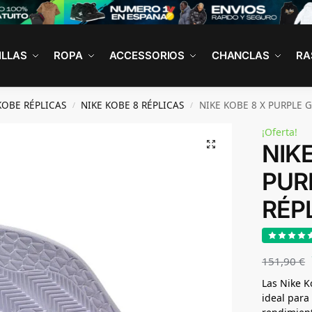
ILLAS
ROPA
ACCESSORIOS
CHANCLAS
RA
KOBE RÉPLICAS
NIKE KOBE 8 RÉPLICAS
NIKE KOBE 8 X PURPLE 
/
/
¡Oferta!
NIKE
PUR
RÉP
151,90
€
Las Nike K
ideal para