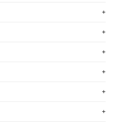
+
+
+
+
+
+