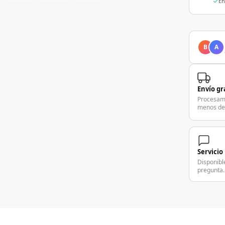
En
B
A
Envío gr
Procesam
menos de
Servicio
Disponibl
pregunta.