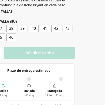
o. El colorway Purple Gradient captura el
nconfundible de Kobe Bryant en cada paso.
 TALLAS
TALLA (EU)
37
38
39
40
41
42
43
45
46
Añadir al carrito
Plazo de entrega estimado
edido
Enviado
Entregado
8 Aug
~10 Aug
15 Aug - 22 Aug