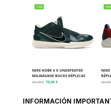
-50%
-50
NIKE KOBE 4 X UNDEFEATED
NIKE 
MILWAUKEE BUCKS RÉPLICAS
RÉPL
75,95
€
151,90
€
151,9
INFORMACIÓN IMPORTAN