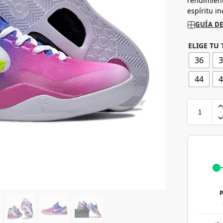
rendimient
espíritu i
GUÍA DE
ELIGE TU 
36
44
P