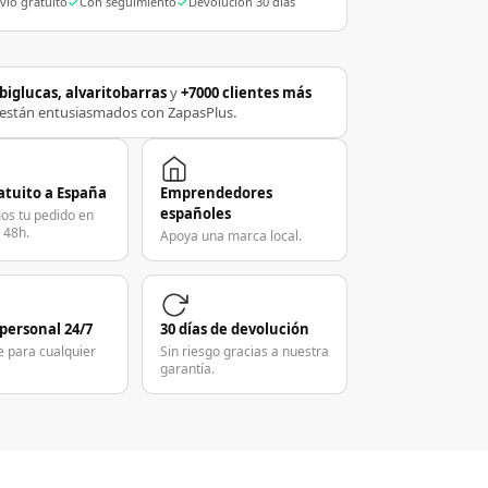
vío gratuito
Con seguimiento
Devolución 30 días
biglucas, alvaritobarras
y
+7000 clientes más
están entusiasmados con ZapasPlus.
atuito a España
Emprendedores
españoles
os tu pedido en
 48h.
Apoya una marca local.
 personal 24/7
30 días de devolución
e para cualquier
Sin riesgo gracias a nuestra
garantía.