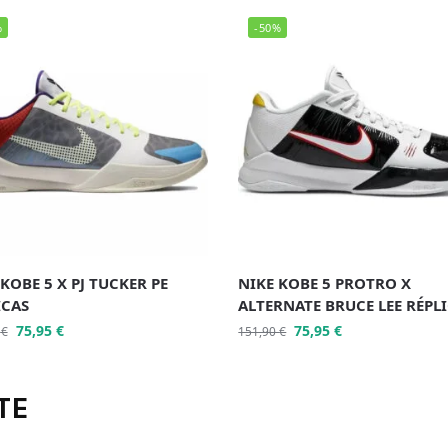
%
-50%
KOBE 5 X PJ TUCKER PE
NIKE KOBE 5 PROTRO X
ICAS
ALTERNATE BRUCE LEE RÉPL
75,95
€
75,95
€
0
€
151,90
€
TE