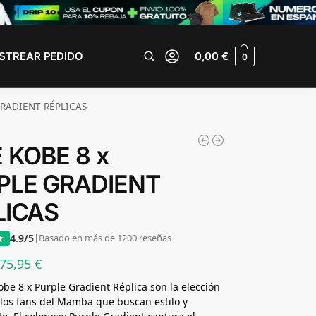
STREAR PEDIDO
0,00
€
0
Buscar
GRADIENT RÉPLICAS
 KOBE 8 x
PLE GRADIENT
LICAS
4.9/5
|
Basado en más de 1200 reseñas
75,95
€
obe 8 x Purple Gradient Réplica son la elección
 los fans del Mamba que buscan estilo y