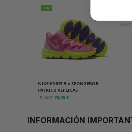
-50%
-50
NIKE 
151,9
NIKE KYRIE 5 x SPONGEBOB
PATRICK RÉPLICAS
75,95
€
151,90
€
INFORMACIÓN IMPORTAN