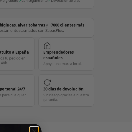
vío gratuito
Con seguimiento
Devolución 30 días
biglucas, alvaritobarras
y
+7000 clientes más
están entusiasmados con ZapasPlus.
atuito a España
Emprendedores
españoles
os tu pedido en
 48h.
Apoya una marca local.
 personal 24/7
30 días de devolución
e para cualquier
Sin riesgo gracias a nuestra
garantía.