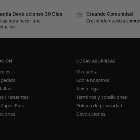
antia Devoluciones 30 Días
Creando Comunidad
Días para hacer una
Creciendo nuestra comu
olucion
ACIÓN
COSAS ABURRIDAS
eales
Mi cuenta
 pedido
Sobre nosotros
tallas
Aviso legal
as Frecuentes
Términos y condiciones
 Zapas Plus
Política de privacidad
aciones
Devoluciones