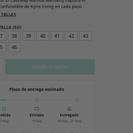
o. El colorway Mamba Mentality captura el
nconfundible de Kyrie Irving en cada paso.
 TALLAS
TALLA (EU)
37
38
39
40
41
42
43
45
46
Añadir al carrito
Plazo de entrega estimado
edido
Enviado
Entregado
7 Aug
~9 Aug
14 Aug - 21 Aug