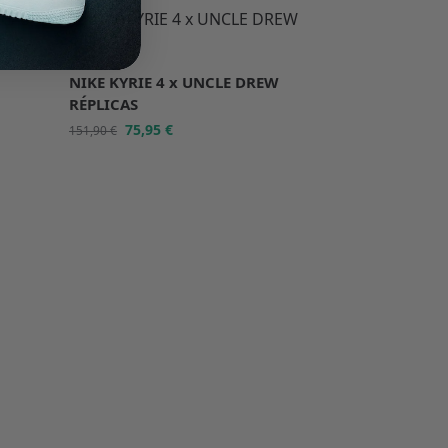
-50%
AS
NIKE KYRIE 4 x UNCLE DREW
RÉPLICAS
75,95
€
151,90
€