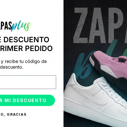
+14.000 PERSONAS CONFÍAN EN NOSOTRO
"Consulta nuestras reseñas y compruébalo tú mismo"
E DESCUENTO
PRIMER PEDIDO
 y recibe tu código de
descuento.
R MI DESCUENTO
ONADOS
O, GRACIAS