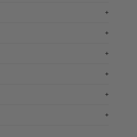
+
+
+
+
+
+