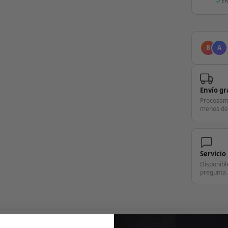
En
B
A
Envío gr
Procesam
menos de
Servicio
Disponibl
pregunta.