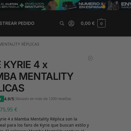
STREAR PEDIDO
0,00
€
0
Buscar
MENTALITY RÉPLICAS
 KYRIE 4 x
BA MENTALITY
LICAS
4.9/5
|
Basado en más de 1200 reseñas
75,95
€
yrie 4 x Mamba Mentality Réplica son la
deal para los fans de Kyrie que buscan estilo y