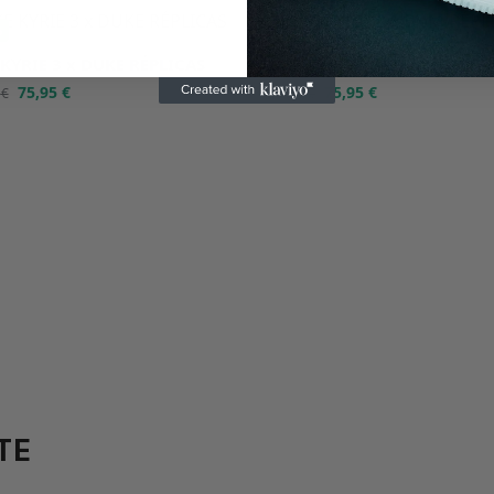
%
-50%
KYRIE 3 x DUKE RÉPLICAS
NIKE KYRIE 3 x BHM RÉPLIC
75,95
€
75,95
€
0
€
151,90
€
TE