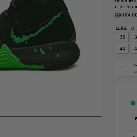
rendimient
espíritu i
GUÍA DE
ELIGE TU 
36
44
P