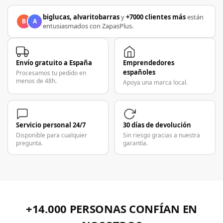
biglucas, alvaritobarras
y
+7000 clientes más
están
B
A
entusiasmados con ZapasPlus.
Envío gratuito a España
Emprendedores
españoles
Procesamos tu pedido en
menos de 48h.
Apoya una marca local.
Servicio personal 24/7
30 días de devolución
Disponible para cualquier
Sin riesgo gracias a nuestra
pregunta.
garantía.
+14.000 PERSONAS CONFÍAN EN