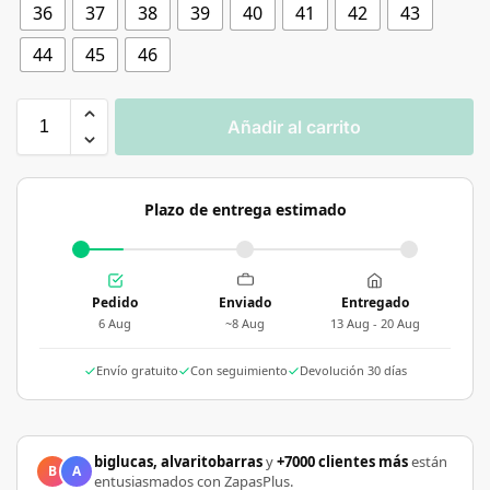
36
37
38
39
40
41
42
43
44
45
46
Añadir al carrito
Plazo de entrega estimado
Pedido
Enviado
Entregado
6 Aug
~8 Aug
13 Aug - 20 Aug
Envío gratuito
Con seguimiento
Devolución 30 días
biglucas, alvaritobarras
y
+7000 clientes más
están
B
A
entusiasmados con ZapasPlus.