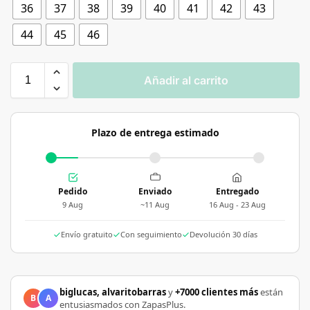
36
37
38
39
40
41
42
43
44
45
46
Añadir al carrito
Plazo de entrega estimado
Pedido
Enviado
Entregado
9 Aug
~11 Aug
16 Aug - 23 Aug
Envío gratuito
Con seguimiento
Devolución 30 días
biglucas, alvaritobarras
y
+7000 clientes más
están
B
A
entusiasmados con ZapasPlus.