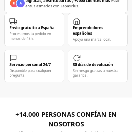
biglucas, alvaritobarras
y
+7000 clientes más
están
B
A
entusiasmados con ZapasPlus.
Envío gratuito a España
Emprendedores
españoles
Procesamos tu pedido en
menos de 48h.
Apoya una marca local.
Servicio personal 24/7
30 días de devolución
Disponible para cualquier
Sin riesgo gracias a nuestra
pregunta.
garantía.
+14.000 PERSONAS CONFÍAN EN
NOSOTROS