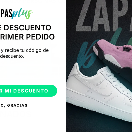
+14.000 PERSONAS CONFÍAN EN NOSOTRO
"Consulta nuestras reseñas y compruébalo tú mismo"
E DESCUENTO
PRIMER PEDIDO
 y recibe tu código de
descuento.
R MI DESCUENTO
O, GRACIAS
ONADOS