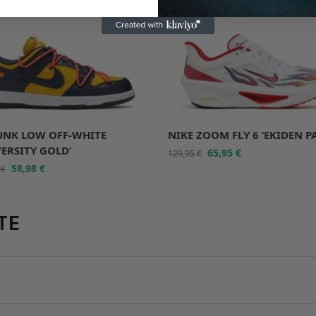
%
-49%
UNK LOW OFF-WHITE
NIKE ZOOM FLY 6 ‘EKIDEN P
VERSITY GOLD’
65,95
€
129,95
€
58,98
€
8
€
TE