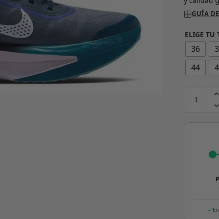
y calidad 
GUÍA DE
ELIGE TU 
36
44
P
En