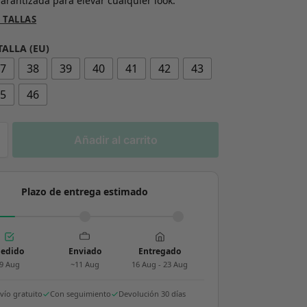
garantizada para elevar cualquier look.
 TALLAS
TALLA (EU)
37
38
39
40
41
42
43
45
46
Añadir al carrito
Plazo de entrega estimado
edido
Enviado
Entregado
9 Aug
~11 Aug
16 Aug - 23 Aug
vío gratuito
Con seguimiento
Devolución 30 días