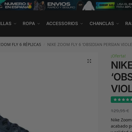
ILLAS
ROPA
ACCESSORIOS
CHANCLAS
RA
ZOOM FLY 6 RÉPLICAS
NIKE ZOOM FLY 6 ‘OBSIDIAN PERSIAN VIOLE
/
¡Oferta!
NIK
‘OB
VIOL
129,95
€
Nike Zoom 
acabado p