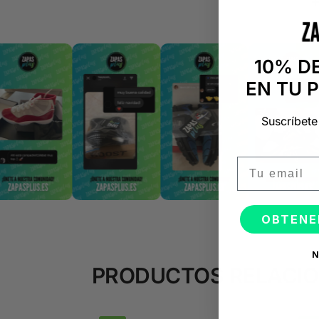
10% D
EN TU 
Suscríbete
Email
OBTENE
N
PRODUCTOS RELACI