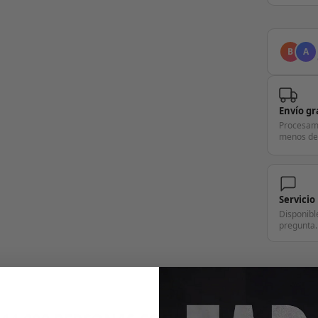
B
A
Envío gr
Procesam
menos de
Servicio
Disponibl
pregunta.