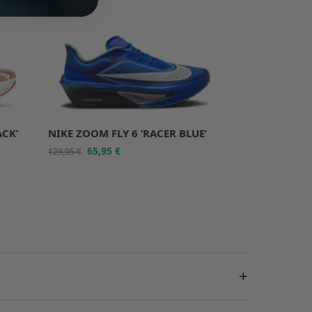
-49%
ACK’
NIKE ZOOM FLY 6 ‘RACER BLUE’
65,95
€
129,95
€
+