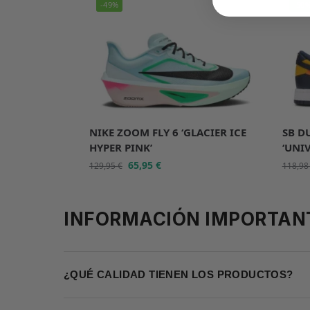
-49%
-50
NIKE ZOOM FLY 6 ‘GLACIER ICE
SB D
HYPER PINK’
‘UNI
65,95
€
129,95
€
118,9
INFORMACIÓN IMPORTAN
¿QUÉ CALIDAD TIENEN LOS PRODUCTOS?