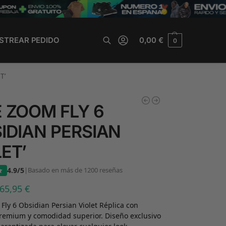
STREAR PEDIDO
0,00
€
0
Buscar
T’
E ZOOM FLY 6
SIDIAN PERSIAN
ET’
4.9/5
|
Basado en más de 1200 reseñas
65,95
€
Fly 6 Obsidian Persian Violet Réplica con
remium y comodidad superior. Diseño exclusivo