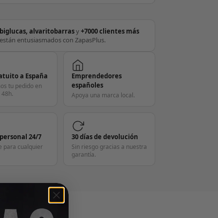
biglucas, alvaritobarras
y
+7000 clientes más
están entusiasmados con ZapasPlus.
atuito a España
Emprendedores
españoles
os tu pedido en
 48h.
Apoya una marca local.
 personal 24/7
30 días de devolución
e para cualquier
Sin riesgo gracias a nuestra
garantía.