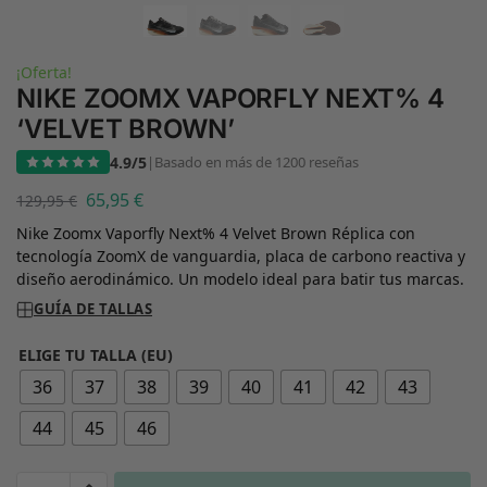
¡Oferta!
NIKE ZOOMX VAPORFLY NEXT% 4
‘VELVET BROWN’
4.9/5
|
Basado en más de 1200 reseñas
65,95
€
129,95
€
Nike Zoomx Vaporfly Next% 4 Velvet Brown Réplica con
tecnología ZoomX de vanguardia, placa de carbono reactiva y
diseño aerodinámico. Un modelo ideal para batir tus marcas.
GUÍA DE TALLAS
ELIGE TU TALLA (EU)
36
37
38
39
40
41
42
43
44
45
46