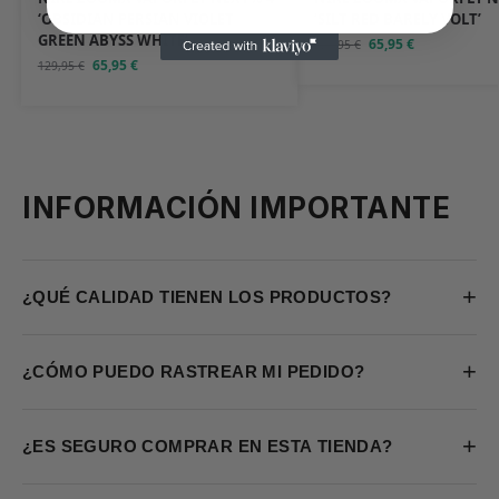
‘OBSIDIAN PERSIAN VIOLET
‘SILT RED BARELY VOLT’
GREEN ABYSS WHITE’
65,95
€
129,95
€
65,95
€
129,95
€
INFORMACIÓN IMPORTANTE
+
¿QUÉ CALIDAD TIENEN LOS PRODUCTOS?
+
¿CÓMO PUEDO RASTREAR MI PEDIDO?
+
¿ES SEGURO COMPRAR EN ESTA TIENDA?