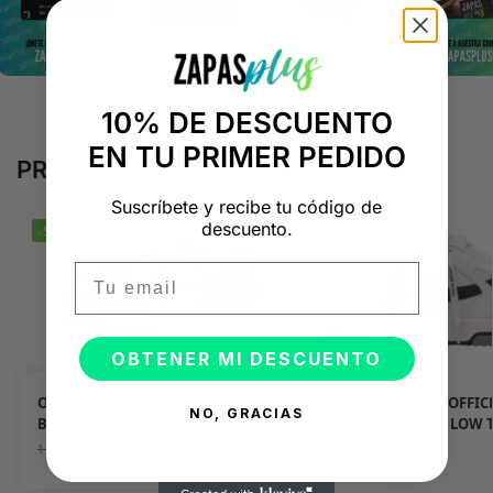
10% DE DESCUENTO
EN TU PRIMER PEDIDO
PRODUCTOS RELACIONADOS
Suscríbete y recibe tu código de
descuento.
-50%
-50%
Email
OBTENER MI DESCUENTO
OFF-WHITE OUT OF OFFICE WHITE
OFF-WHITE OUT OF OFFIC
NO, GRACIAS
BLACK RÉPLICA
BLACK WHITE BLUE LOW 
RÉPLICA
59,95
€
119,90
€
59,95
€
119,90
€