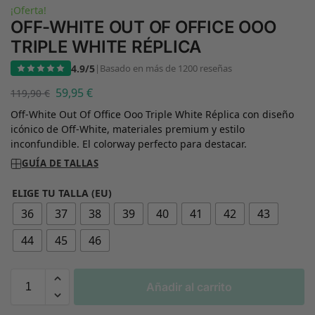
¡Oferta!
OFF-WHITE OUT OF OFFICE OOO
TRIPLE WHITE RÉPLICA
4.9/5
|
Basado en más de 1200 reseñas
59,95
€
119,90
€
Off-White Out Of Office Ooo Triple White Réplica con diseño
icónico de Off-White, materiales premium y estilo
inconfundible. El colorway perfecto para destacar.
GUÍA DE TALLAS
ELIGE TU TALLA (EU)
36
37
38
39
40
41
42
43
44
45
46
Añadir al carrito