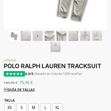
¡Oferta!
POLO RALPH LAUREN TRACKSUIT
4.9/5
|
Basado en más de 1200 reseñas
75,95
€
140,90
€
GUÍA DE TALLAS
TALLA
XS
S
M
L
XL