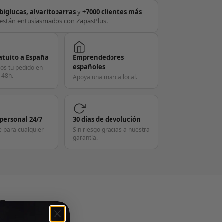
biglucas, alvaritobarras
y
+7000 clientes más
están entusiasmados con ZapasPlus.
atuito a España
Emprendedores
españoles
os tu pedido en
 48h.
Apoya una marca local.
 personal 24/7
30 días de devolución
e para cualquier
Sin riesgo gracias a nuestra
garantía.
S