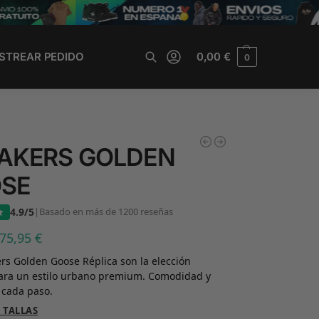
STREAR PEDIDO
0,00
€
0
Buscar
AKERS GOLDEN
SE
4.9/5
|
Basado en más de 1200 reseñas
75,95
€
rs Golden Goose Réplica son la elección
para un estilo urbano premium. Comodidad y
 cada paso.
 TALLAS