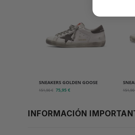
SNEAKERS GOLDEN GOOSE
SNEA
75,95
€
151,90
€
151,9
INFORMACIÓN IMPORTAN