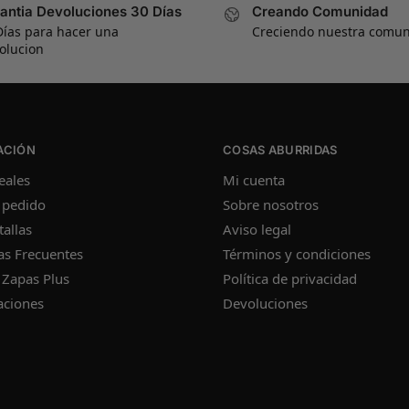
antia Devoluciones 30 Días
Creando Comunidad
Días para hacer una
Creciendo nuestra comu
olucion
ACIÓN
COSAS ABURRIDAS
eales
Mi cuenta
 pedido
Sobre nosotros
tallas
Aviso legal
as Frecuentes
Términos y condiciones
 Zapas Plus
Política de privacidad
aciones
Devoluciones