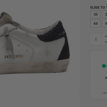
ELIGE TU 
36
44
P
En