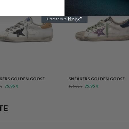
KERS GOLDEN GOOSE
SNEAKERS GOLDEN GOOSE
75,95
€
75,95
€
0
€
151,90
€
TE