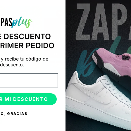
E DESCUENTO
PRIMER PEDIDO
 y recibe tu código de
descuento.
R MI DESCUENTO
ONADOS
O, GRACIAS
%
-50%