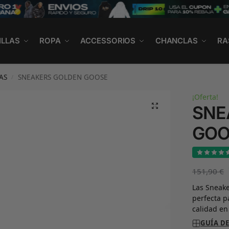
ILLAS
ROPA
ACCESSORIOS
CHANCLAS
RA
AS
SNEAKERS GOLDEN GOOSE
/
¡Oferta!
SNE
GOO
151,90
€
Las Sneake
perfecta 
calidad en
GUÍA DE