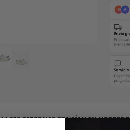
B
A
Envío gr
Procesam
menos de
Servicio
Disponibl
pregunta.
+14.000 PERSONAS CONFÍAN EN NOSOTRO
"Consulta nuestras reseñas y compruébalo tú mismo"