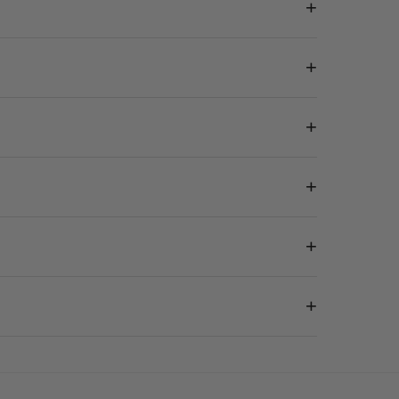
+
+
+
+
+
+