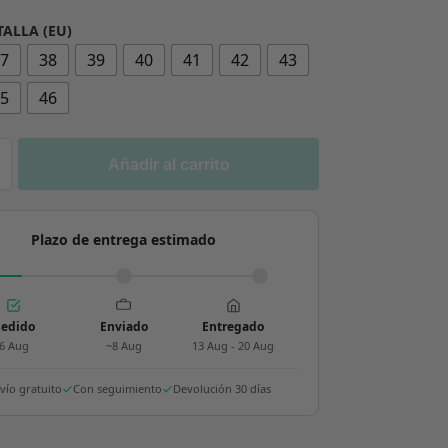
TALLA (EU)
37
38
39
40
41
42
43
45
46
Añadir al carrito
Plazo de entrega estimado
edido
Enviado
Entregado
6 Aug
~8 Aug
13 Aug - 20 Aug
vío gratuito
Con seguimiento
Devolución 30 días