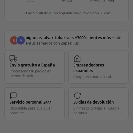
7 Aug
~9 Aug
14 Aug - 21 Aug
Envío gratuito
Con seguimiento
Devolución 30 días
biglucas, alvaritobarras
y
+7000 clientes más
están
B
A
entusiasmados con ZapasPlus.
Envío gratuito a España
Emprendedores
españoles
Procesamos tu pedido en
menos de 48h.
Apoya una marca local.
Servicio personal 24/7
30 días de devolución
Disponible para cualquier
Sin riesgo gracias a nuestra
pregunta.
garantía.