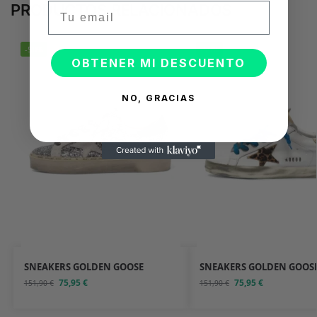
Email
PRODUCTOS RELACIONADOS
-50%
-50%
OBTENER MI DESCUENTO
NO, GRACIAS
SNEAKERS GOLDEN GOOSE
SNEAKERS GOLDEN GOOS
75,95
€
75,95
€
151,90
€
151,90
€